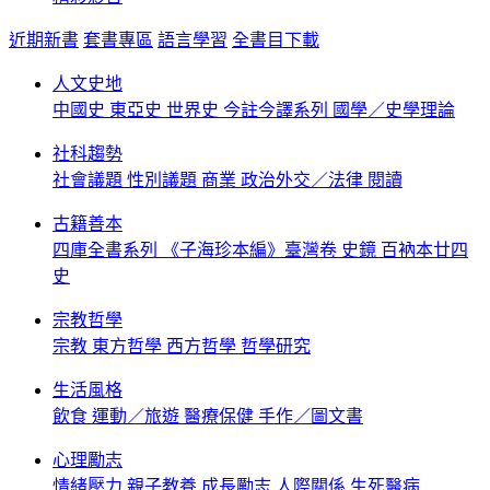
近期新書
套書專區
語言學習
全書目下載
人文史地
中國史
東亞史
世界史
今註今譯系列
國學／史學理論
社科趨勢
社會議題
性別議題
商業
政治外交／法律
閱讀
古籍善本
四庫全書系列
《子海珍本編》臺灣卷
史鏡
百衲本廿四
史
宗教哲學
宗教
東方哲學
西方哲學
哲學研究
生活風格
飲食
運動／旅遊
醫療保健
手作／圖文書
心理勵志
情緒壓力
親子教養
成長勵志
人際關係
生死醫病