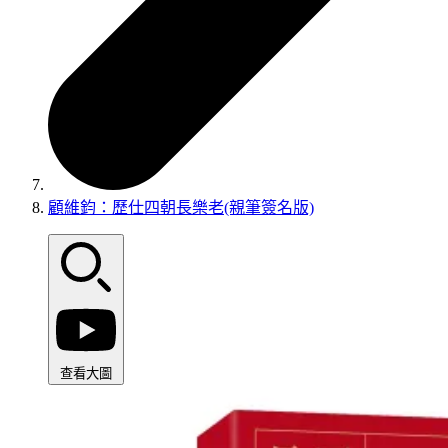
顧維鈞：歷仕四朝長樂老(親筆簽名版)
查看大圖