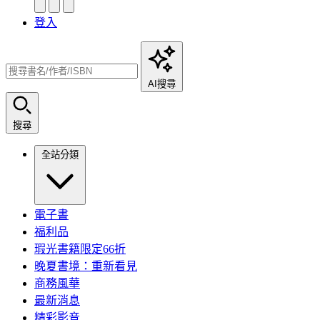
登入
AI搜尋
搜尋
全站分類
電子書
福利品
瑕光書籍限定66折
晚夏書境：重新看見
商務風華
最新消息
精彩影音