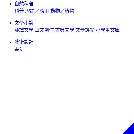
自然科普
科普
理論／應用
動物／植物
文學小說
翻譯文學
華文創作
古典文學
文學評論
小學生文庫
藝術設計
書法