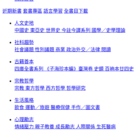
近期新書
套書專區
語言學習
全書目下載
人文史地
中國史
東亞史
世界史
今註今譯系列
國學／史學理論
社科趨勢
社會議題
性別議題
商業
政治外交／法律
閱讀
古籍善本
四庫全書系列
《子海珍本編》臺灣卷
史鏡
百衲本廿四史
宗教哲學
宗教
東方哲學
西方哲學
哲學研究
生活風格
飲食
運動／旅遊
醫療保健
手作／圖文書
心理勵志
情緒壓力
親子教養
成長勵志
人際關係
生死醫病