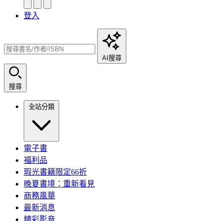
登入
AI搜尋
搜尋
全站分類
電子書
福利品
瑕光書籍限定66折
晚夏書境：重新看見
商務風華
最新消息
精彩影音