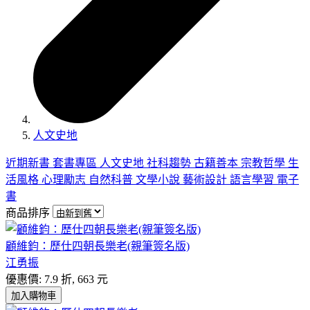
人文史地
近期新書
套書專區
人文史地
社科趨勢
古籍善本
宗教哲學
生
活風格
心理勵志
自然科普
文學小說
藝術設計
語言學習
電子
書
商品排序
顧維鈞：歷仕四朝長樂老(親筆簽名版)
江勇振
優惠價: 7.9 折, 663 元
加入購物車