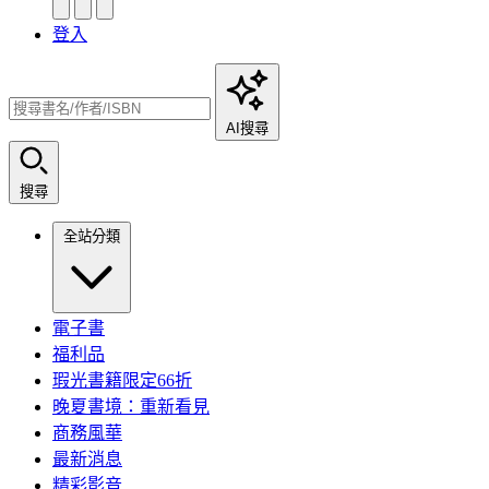
登入
AI搜尋
搜尋
全站分類
電子書
福利品
瑕光書籍限定66折
晚夏書境：重新看見
商務風華
最新消息
精彩影音