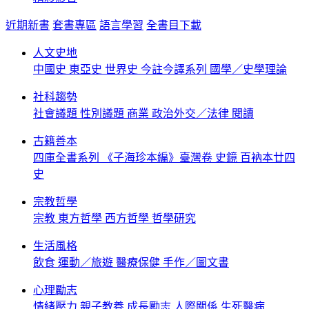
近期新書
套書專區
語言學習
全書目下載
人文史地
中國史
東亞史
世界史
今註今譯系列
國學／史學理論
社科趨勢
社會議題
性別議題
商業
政治外交／法律
閱讀
古籍善本
四庫全書系列
《子海珍本編》臺灣卷
史鏡
百衲本廿四
史
宗教哲學
宗教
東方哲學
西方哲學
哲學研究
生活風格
飲食
運動／旅遊
醫療保健
手作／圖文書
心理勵志
情緒壓力
親子教養
成長勵志
人際關係
生死醫病