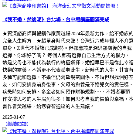
《我不婚，然後呢》台北場、台中場講座圓滿完成
★資深諮商師與暢銷作家黃越綏2024年最新力作，給不婚族的
完全人生解方！★超單身時代來臨！台灣近六成年輕人不介意
單身，Z世代不婚族已成趨勢。但都應該是深思熟慮後的自我
選擇。你想好了嗎？ 每個人都有選擇自己生活方式的權力，
這是父母也不能代為執行的終極選擇。婚姻早已不是從此幸福
快樂的靈藥，不婚更不代表孤老此生。新時代的人生，其實有
多種可能和選擇，不婚但仍渴望親密關係、不婚但想找個好室
友、如何安排身前身後事、父母的撫養是不婚兒女的責任嗎、
病急時如何安排、多金者如何預作財務規劃⋯⋯ 不婚者要預
作安排思考的人生眉角很多！如何思考自我的價值與幸福，本
書作者黃越綏，給您睿智通達的人生建議。
2025-01-07
（繼續閱讀）