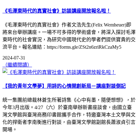
《毛澤東時代的真實社會》訪談講座開放報名啦！
《毛澤東時代的真實社會》作者文浩先生(Felix Wemheuer)即
將來台舉辦講座。一場不可多得的學術盛會，將深入探討毛澤
東時代的社會實況，為研究中國現代史的學者們提供寶貴的交
流平台。報名連結：https://forms.gle/ZSt2n6zriRkCzaMy5
2024-07-31
（繼續閱讀）
【我的青年文學夢】用詩的心情開創新局－講座對談側記
統一集團前總裁林蒼生所著詩集《心中有墨，隨便想想》，於
今年3月出版。4/27（六）於臺南舉辦新書座談會，由國立臺
灣文學館與臺灣商務印書館攜手合作，特邀臺灣本土文學與文
化的捍衛者李南衡進行對談，由臺灣文學館副館長蕭淑貞引言
開場。