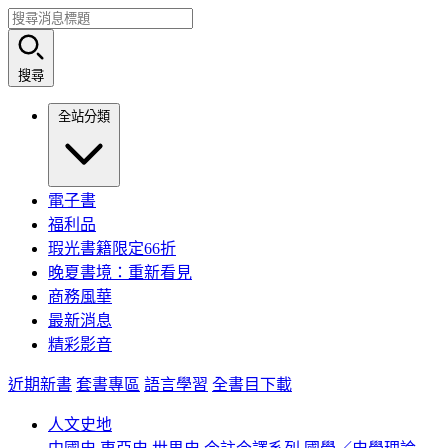
搜尋
全站分類
電子書
福利品
瑕光書籍限定66折
晚夏書境：重新看見
商務風華
最新消息
精彩影音
近期新書
套書專區
語言學習
全書目下載
人文史地