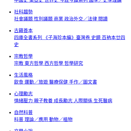
中國史
東亞史
世界史
今註今譯系列
國學／史學理論
社科趨勢
社會議題
性別議題
商業
政治外交／法律
閱讀
古籍善本
四庫全書系列
《子海珍本編》臺灣卷
史鏡
百衲本廿四
史
宗教哲學
宗教
東方哲學
西方哲學
哲學研究
生活風格
飲食
運動／旅遊
醫療保健
手作／圖文書
心理勵志
情緒壓力
親子教養
成長勵志
人際關係
生死醫病
自然科普
科普
理論／應用
動物／植物