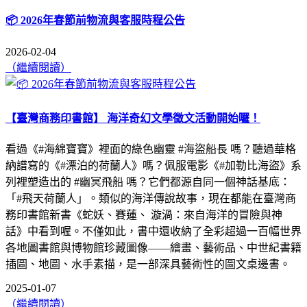
📦 2026年春節前物流與客服時程公告
2026-02-04
（繼續閱讀）
【臺灣商務印書館】 海洋奇幻文學徵文活動開始囉！
看過《#海綿寶寶》裡面的綠色幽靈 #海盜船長 嗎？聽過華格
納譜寫的《#漂泊的荷蘭人》嗎？佩服電影《#加勒比海盜》系
列裡塑造出的 #幽冥飛船 嗎？它們都源自同一個神話基底：
「#飛天荷蘭人」。類似的海洋傳說故事，現在都能在臺灣商
務印書館新書《蛇妖、賽蓮、 漩渦：來自海洋的冒險與神
話》中看到喔。不僅如此，書中還收納了全彩超過一百幅世界
各地圖書館與博物館珍藏圖像——繪畫、藝術品、中世紀書籍
插圖、地圖、水手素描，是一部深具藝術性的圖文桌邊書。
2025-01-07
（繼續閱讀）