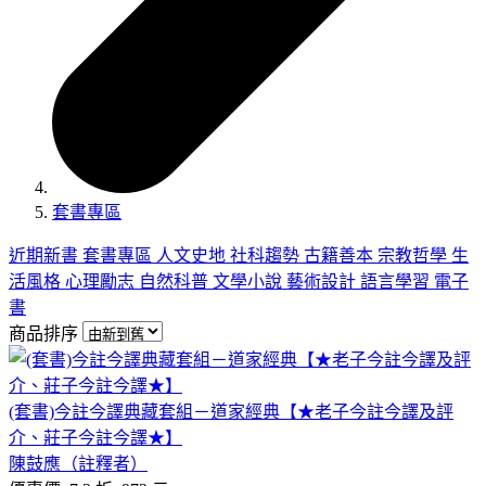
套書專區
近期新書
套書專區
人文史地
社科趨勢
古籍善本
宗教哲學
生
活風格
心理勵志
自然科普
文學小說
藝術設計
語言學習
電子
書
商品排序
(套書)今註今譯典藏套組－道家經典【★老子今註今譯及評
介、莊子今註今譯★】
陳鼓應（註釋者）