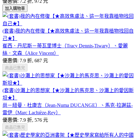
優惠價: 7.2 折, 972 元
加入購物車
(套書)我的內在修復【★高效焦慮法、這一年我靠植物找回自
己★】
崔西．丹尼斯－蒂瓦里博士（Tracy Dennis-Tiwary）、愛麗
絲．文森（Alice Vincent）
優惠價: 7.9 折, 687 元
商品已售完
(套書)沙灘上的思想家【★沙灘上的馬克思、沙灘上的愛因斯
坦★】
尚－紐曼．杜康吉（Jean-Numa DUCANGE）、馬克·拉謝茲-
雷伊（Marc Lachièze-Rey）
優惠價: 7.9 折, 576 元
商品已售完