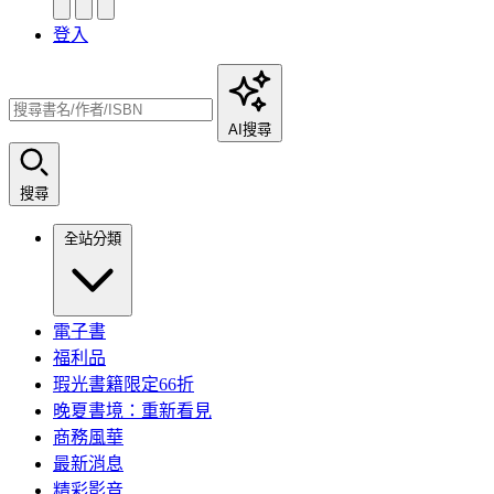
登入
AI搜尋
搜尋
全站分類
電子書
福利品
瑕光書籍限定66折
晚夏書境：重新看見
商務風華
最新消息
精彩影音