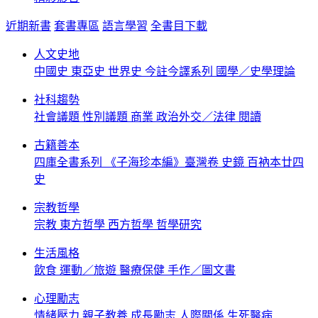
近期新書
套書專區
語言學習
全書目下載
人文史地
中國史
東亞史
世界史
今註今譯系列
國學／史學理論
社科趨勢
社會議題
性別議題
商業
政治外交／法律
閱讀
古籍善本
四庫全書系列
《子海珍本編》臺灣卷
史鏡
百衲本廿四
史
宗教哲學
宗教
東方哲學
西方哲學
哲學研究
生活風格
飲食
運動／旅遊
醫療保健
手作／圖文書
心理勵志
情緒壓力
親子教養
成長勵志
人際關係
生死醫病