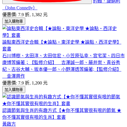
約翰．康納利
（John Connelly）
優惠價: 7.9 折, 1,382 元
加入購物車
論點東西洋史合輯【★論點‧東洋史學 ★論點‧西洋史學】
套書
石川博樹、太田淳、太田信宏、小笠原弘幸、宮宅潔、四日市
康博等編著；【監修介紹】__吉澤誠一郎、藤井崇、青谷秀
紀、古谷大輔、坂本優一郎、小野澤透等編著;【監修介紹】
__金澤周作
優惠價: 7.9 折, 1,200 元
加入購物車
認識節氣與生肖的有趣方式【★你不懂其實很有哏的節氣 ★
你不懂其實很有哏的生肖】套書
黃啟方