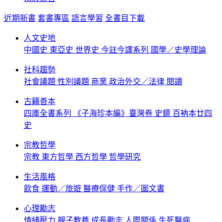
近期新書
套書專區
語言學習
全書目下載
人文史地
中國史
東亞史
世界史
今註今譯系列
國學／史學理論
社科趨勢
社會議題
性別議題
商業
政治外交／法律
閱讀
古籍善本
四庫全書系列
《子海珍本編》臺灣卷
史鏡
百衲本廿四
史
宗教哲學
宗教
東方哲學
西方哲學
哲學研究
生活風格
飲食
運動／旅遊
醫療保健
手作／圖文書
心理勵志
情緒壓力
親子教養
成長勵志
人際關係
生死醫病