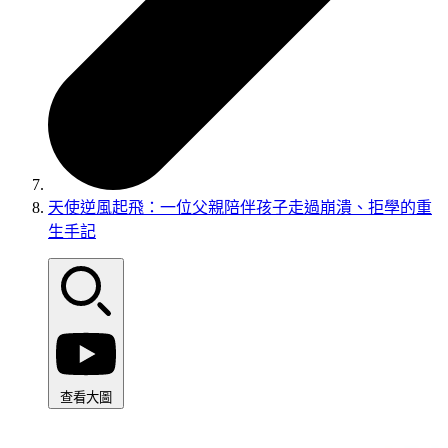
天使逆風起飛：一位父親陪伴孩子走過崩潰、拒學的重
生手記
查看大圖