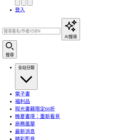
登入
AI搜尋
搜尋
全站分類
電子書
福利品
瑕光書籍限定66折
晚夏書境：重新看見
商務風華
最新消息
精彩影音