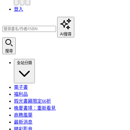
登入
AI搜尋
搜尋
全站分類
電子書
福利品
瑕光書籍限定66折
晚夏書境：重新看見
商務風華
最新消息
精彩影音