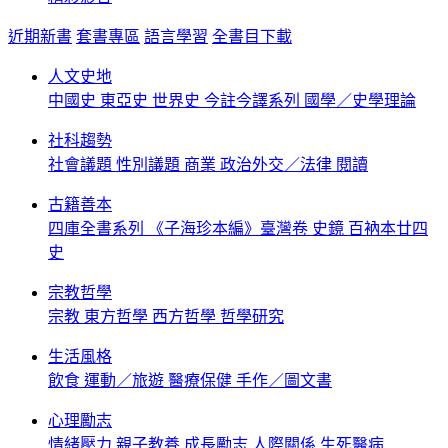
近期新書
套書專區
語言學習
全書目下載
人文史地
中國史
東亞史
世界史
今註今譯系列
國學／史學理論
社科趨勢
社會議題
性別議題
商業
政治外交／法律
閱讀
古籍善本
四庫全書系列
《子海珍本編》臺灣卷
史鏡
百衲本廿四
史
宗教哲學
宗教
東方哲學
西方哲學
哲學研究
生活風格
飲食
運動／旅遊
醫療保健
手作／圖文書
心理勵志
情緒壓力
親子教養
成長勵志
人際關係
生死醫病