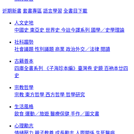
近期新書
套書專區
語言學習
全書目下載
人文史地
中國史
東亞史
世界史
今註今譯系列
國學／史學理論
社科趨勢
社會議題
性別議題
商業
政治外交／法律
閱讀
古籍善本
四庫全書系列
《子海珍本編》臺灣卷
史鏡
百衲本廿四
史
宗教哲學
宗教
東方哲學
西方哲學
哲學研究
生活風格
飲食
運動／旅遊
醫療保健
手作／圖文書
心理勵志
情緒壓力
親子教養
成長勵志
人際關係
生死醫病