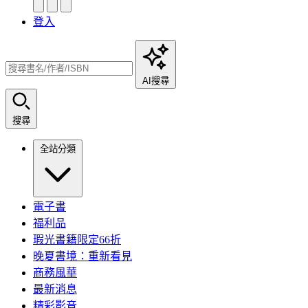
登入
AI搜尋
搜尋
全站分類
電子書
福利品
瑕光書籍限定66折
晚夏書境：重新看見
商務風華
最新消息
精彩影音