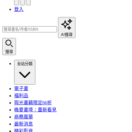
登入
AI搜尋
搜尋
全站分類
電子書
福利品
瑕光書籍限定66折
晚夏書境：重新看見
商務風華
最新消息
精彩影音