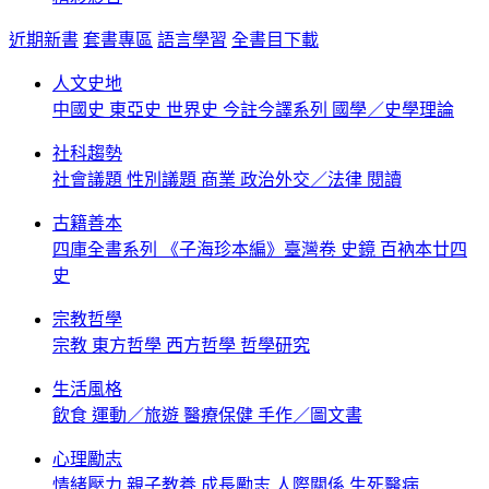
近期新書
套書專區
語言學習
全書目下載
人文史地
中國史
東亞史
世界史
今註今譯系列
國學／史學理論
社科趨勢
社會議題
性別議題
商業
政治外交／法律
閱讀
古籍善本
四庫全書系列
《子海珍本編》臺灣卷
史鏡
百衲本廿四
史
宗教哲學
宗教
東方哲學
西方哲學
哲學研究
生活風格
飲食
運動／旅遊
醫療保健
手作／圖文書
心理勵志
情緒壓力
親子教養
成長勵志
人際關係
生死醫病