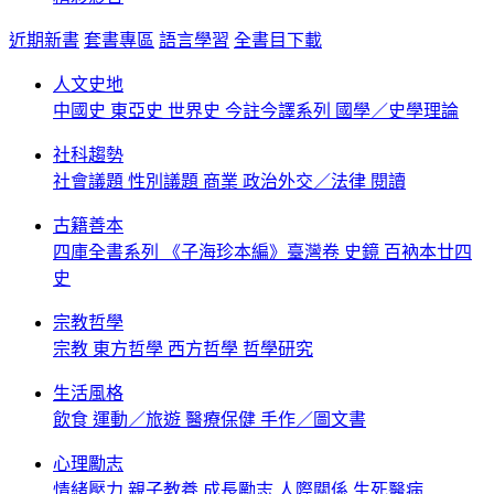
近期新書
套書專區
語言學習
全書目下載
人文史地
中國史
東亞史
世界史
今註今譯系列
國學／史學理論
社科趨勢
社會議題
性別議題
商業
政治外交／法律
閱讀
古籍善本
四庫全書系列
《子海珍本編》臺灣卷
史鏡
百衲本廿四
史
宗教哲學
宗教
東方哲學
西方哲學
哲學研究
生活風格
飲食
運動／旅遊
醫療保健
手作／圖文書
心理勵志
情緒壓力
親子教養
成長勵志
人際關係
生死醫病