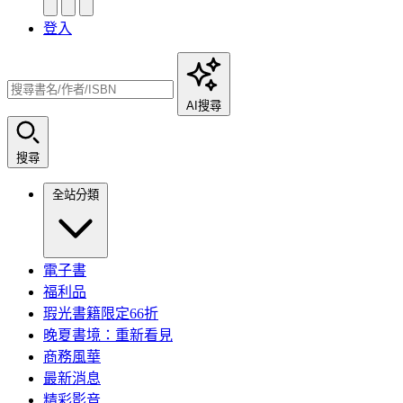
登入
AI搜尋
搜尋
全站分類
電子書
福利品
瑕光書籍限定66折
晚夏書境：重新看見
商務風華
最新消息
精彩影音