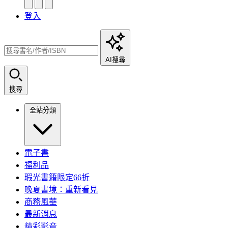
登入
AI搜尋
搜尋
全站分類
電子書
福利品
瑕光書籍限定66折
晚夏書境：重新看見
商務風華
最新消息
精彩影音