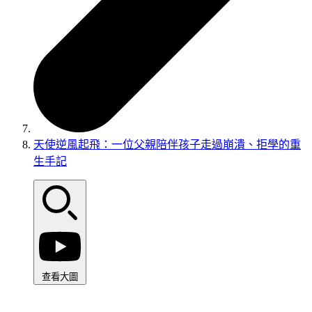
天使逆風起飛：一位父親陪伴孩子走過崩潰、拒學的重
生手記
查看大圖