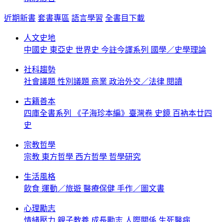
近期新書
套書專區
語言學習
全書目下載
人文史地
中國史
東亞史
世界史
今註今譯系列
國學／史學理論
社科趨勢
社會議題
性別議題
商業
政治外交／法律
閱讀
古籍善本
四庫全書系列
《子海珍本編》臺灣卷
史鏡
百衲本廿四
史
宗教哲學
宗教
東方哲學
西方哲學
哲學研究
生活風格
飲食
運動／旅遊
醫療保健
手作／圖文書
心理勵志
情緒壓力
親子教養
成長勵志
人際關係
生死醫病