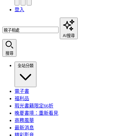
登入
AI搜尋
搜尋
全站分類
電子書
福利品
瑕光書籍限定66折
晚夏書境：重新看見
商務風華
最新消息
精彩影音