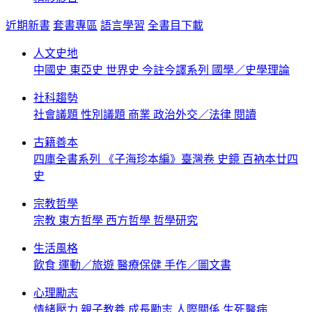
近期新書
套書專區
語言學習
全書目下載
人文史地
中國史
東亞史
世界史
今註今譯系列
國學／史學理論
社科趨勢
社會議題
性別議題
商業
政治外交／法律
閱讀
古籍善本
四庫全書系列
《子海珍本編》臺灣卷
史鏡
百衲本廿四
史
宗教哲學
宗教
東方哲學
西方哲學
哲學研究
生活風格
飲食
運動／旅遊
醫療保健
手作／圖文書
心理勵志
情緒壓力
親子教養
成長勵志
人際關係
生死醫病