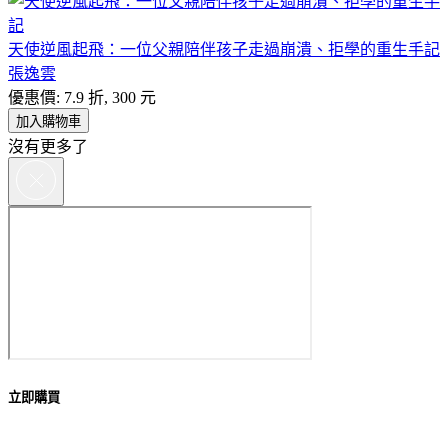
天使逆風起飛：一位父親陪伴孩子走過崩潰、拒學的重生手記
張逸雲
優惠價: 7.9 折, 300 元
加入購物車
沒有更多了
立即購買