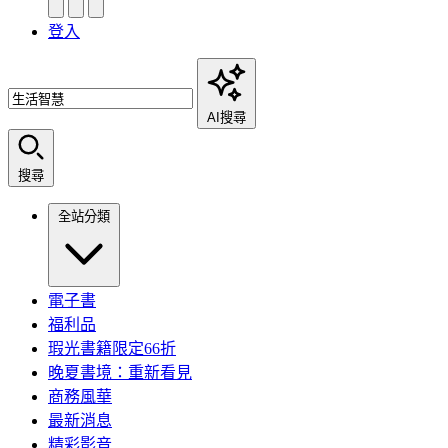
登入
AI搜尋
搜尋
全站分類
電子書
福利品
瑕光書籍限定66折
晚夏書境：重新看見
商務風華
最新消息
精彩影音