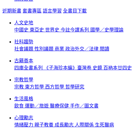
近期新書
套書專區
語言學習
全書目下載
人文史地
中國史
東亞史
世界史
今註今譯系列
國學／史學理論
社科趨勢
社會議題
性別議題
商業
政治外交／法律
閱讀
古籍善本
四庫全書系列
《子海珍本編》臺灣卷
史鏡
百衲本廿四史
宗教哲學
宗教
東方哲學
西方哲學
哲學研究
生活風格
飲食
運動／旅遊
醫療保健
手作／圖文書
心理勵志
情緒壓力
親子教養
成長勵志
人際關係
生死醫病