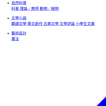
自然科普
科普
理論／應用
動物／植物
文學小說
翻譯文學
華文創作
古典文學
文學評論
小學生文庫
藝術設計
書法