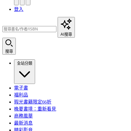
登入
AI搜尋
搜尋
全站分類
電子書
福利品
瑕光書籍限定66折
晚夏書境：重新看見
商務風華
最新消息
精彩影音