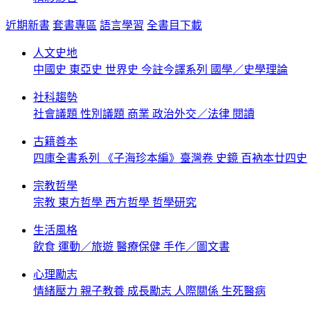
近期新書
套書專區
語言學習
全書目下載
人文史地
中國史
東亞史
世界史
今註今譯系列
國學／史學理論
社科趨勢
社會議題
性別議題
商業
政治外交／法律
閱讀
古籍善本
四庫全書系列
《子海珍本編》臺灣卷
史鏡
百衲本廿四史
宗教哲學
宗教
東方哲學
西方哲學
哲學研究
生活風格
飲食
運動／旅遊
醫療保健
手作／圖文書
心理勵志
情緒壓力
親子教養
成長勵志
人際關係
生死醫病