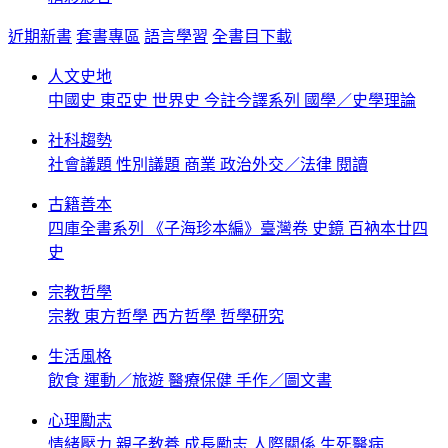
近期新書
套書專區
語言學習
全書目下載
人文史地
中國史
東亞史
世界史
今註今譯系列
國學／史學理論
社科趨勢
社會議題
性別議題
商業
政治外交／法律
閱讀
古籍善本
四庫全書系列
《子海珍本編》臺灣卷
史鏡
百衲本廿四
史
宗教哲學
宗教
東方哲學
西方哲學
哲學研究
生活風格
飲食
運動／旅遊
醫療保健
手作／圖文書
心理勵志
情緒壓力
親子教養
成長勵志
人際關係
生死醫病