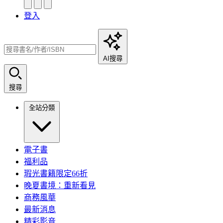
登入
AI搜尋
搜尋
全站分類
電子書
福利品
瑕光書籍限定66折
晚夏書境：重新看見
商務風華
最新消息
精彩影音