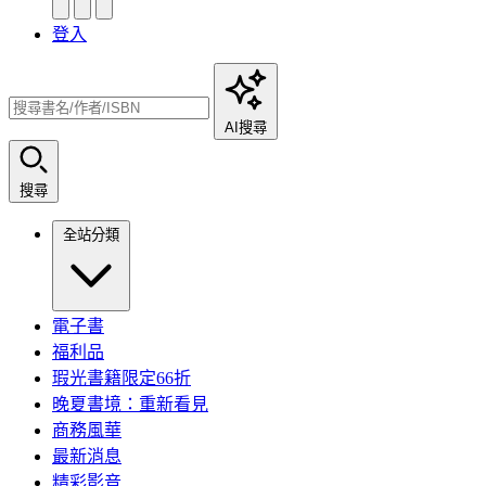
登入
AI搜尋
搜尋
全站分類
電子書
福利品
瑕光書籍限定66折
晚夏書境：重新看見
商務風華
最新消息
精彩影音