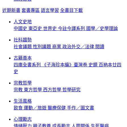
近期新書
套書專區
語言學習
全書目下載
人文史地
中國史
東亞史
世界史
今註今譯系列
國學／史學理論
社科趨勢
社會議題
性別議題
商業
政治外交／法律
閱讀
古籍善本
四庫全書系列
《子海珍本編》臺灣卷
史鏡
百衲本廿四
史
宗教哲學
宗教
東方哲學
西方哲學
哲學研究
生活風格
飲食
運動／旅遊
醫療保健
手作／圖文書
心理勵志
情緒壓力
親子教養
成長勵志
人際關係
生死醫病