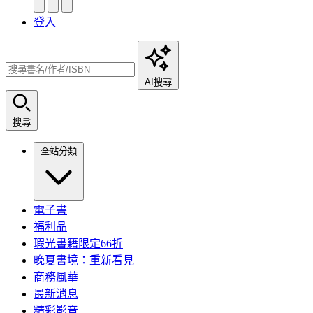
登入
AI搜尋
搜尋
全站分類
電子書
福利品
瑕光書籍限定66折
晚夏書境：重新看見
商務風華
最新消息
精彩影音