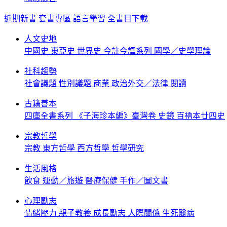
近期新書
套書專區
語言學習
全書目下載
人文史地
中國史
東亞史
世界史
今註今譯系列
國學／史學理論
社科趨勢
社會議題
性別議題
商業
政治外交／法律
閱讀
古籍善本
四庫全書系列
《子海珍本編》臺灣卷
史鏡
百衲本廿四史
宗教哲學
宗教
東方哲學
西方哲學
哲學研究
生活風格
飲食
運動／旅遊
醫療保健
手作／圖文書
心理勵志
情緒壓力
親子教養
成長勵志
人際關係
生死醫病