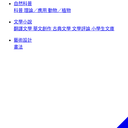
自然科普
科普
理論／應用
動物／植物
文學小說
翻譯文學
華文創作
古典文學
文學評論
小學生文庫
藝術設計
書法