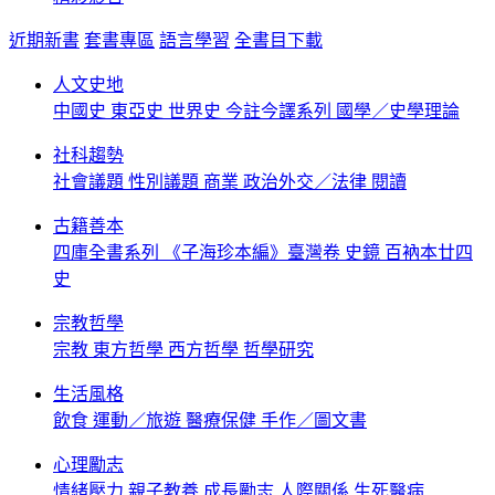
近期新書
套書專區
語言學習
全書目下載
人文史地
中國史
東亞史
世界史
今註今譯系列
國學／史學理論
社科趨勢
社會議題
性別議題
商業
政治外交／法律
閱讀
古籍善本
四庫全書系列
《子海珍本編》臺灣卷
史鏡
百衲本廿四
史
宗教哲學
宗教
東方哲學
西方哲學
哲學研究
生活風格
飲食
運動／旅遊
醫療保健
手作／圖文書
心理勵志
情緒壓力
親子教養
成長勵志
人際關係
生死醫病