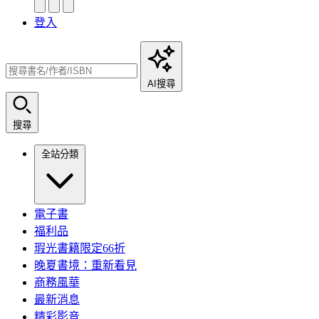
登入
AI搜尋
搜尋
全站分類
電子書
福利品
瑕光書籍限定66折
晚夏書境：重新看見
商務風華
最新消息
精彩影音