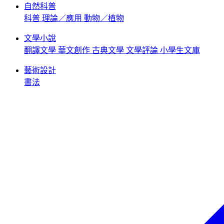
自然科普
科普
理論／應用
動物／植物
文學小說
翻譯文學
華文創作
古典文學
文學評論
小學生文庫
藝術設計
書法