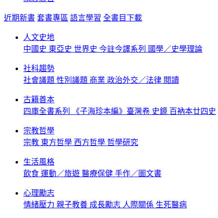
近期新書
套書專區
語言學習
全書目下載
人文史地
中國史
東亞史
世界史
今註今譯系列
國學／史學理論
社科趨勢
社會議題
性別議題
商業
政治外交／法律
閱讀
古籍善本
四庫全書系列
《子海珍本編》臺灣卷
史鏡
百衲本廿四史
宗教哲學
宗教
東方哲學
西方哲學
哲學研究
生活風格
飲食
運動／旅遊
醫療保健
手作／圖文書
心理勵志
情緒壓力
親子教養
成長勵志
人際關係
生死醫病