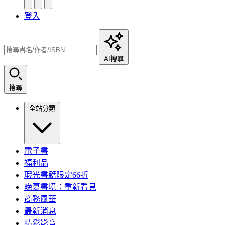
登入
AI搜尋
搜尋
全站分類
電子書
福利品
瑕光書籍限定66折
晚夏書境：重新看見
商務風華
最新消息
精彩影音