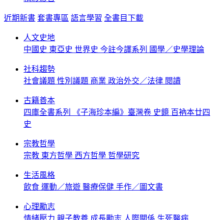
近期新書
套書專區
語言學習
全書目下載
人文史地
中國史
東亞史
世界史
今註今譯系列
國學／史學理論
社科趨勢
社會議題
性別議題
商業
政治外交／法律
閱讀
古籍善本
四庫全書系列
《子海珍本編》臺灣卷
史鏡
百衲本廿四
史
宗教哲學
宗教
東方哲學
西方哲學
哲學研究
生活風格
飲食
運動／旅遊
醫療保健
手作／圖文書
心理勵志
情緒壓力
親子教養
成長勵志
人際關係
生死醫病