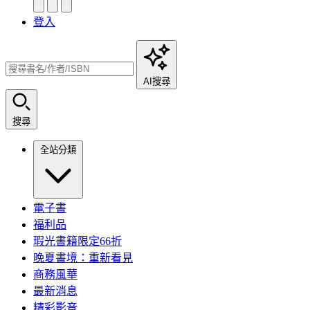
登入
AI搜尋
搜尋
全站分類
電子書
福利品
瑕光書籍限定66折
晚夏書境：重新看見
商務風華
最新消息
精彩影音