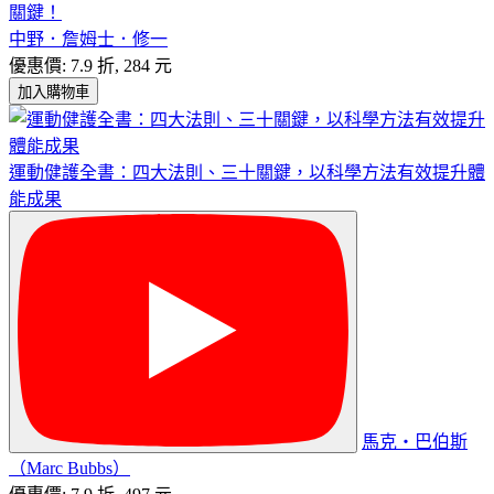
關鍵！
中野．詹姆士．修一
優惠價: 7.9 折, 284 元
加入購物車
運動健護全書：四大法則、三十關鍵，以科學方法有效提升體
能成果
馬克‧巴伯斯
（Marc Bubbs）