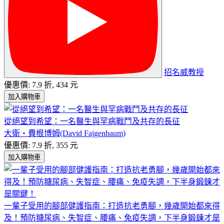
招名威教授
優惠價: 7.9 折, 434 元
加入購物車
從絕望到希望：一名醫生與罕病戰鬥及共存的長征
大衛・費根博姆(David Fajgenbaum)
優惠價: 7.9 折, 355 元
加入購物車
一輩子受用的腳部健護指南：打造抗老勇腳，幾歲開始都來得
及！預防糖尿病、失智症、腰痛、免疫失調，下半身鍛鍊才是