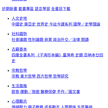
近期新書
套書專區
語言學習
全書目下載
人文史地
中國史
東亞史
世界史
今註今譯系列
國學／史學理論
社科趨勢
社會議題
性別議題
商業
政治外交／法律
閱讀
古籍善本
四庫全書系列
《子海珍本編》臺灣卷
史鏡
百衲本廿四
史
宗教哲學
宗教
東方哲學
西方哲學
哲學研究
生活風格
飲食
運動／旅遊
醫療保健
手作／圖文書
心理勵志
情緒壓力
親子教養
成長勵志
人際關係
生死醫病