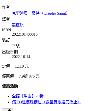
作者
克勞迪奧．桑特（Claudio Saunt）、
譯者
羅亞琪
ISBN
2022101400015
裝訂
平裝
出版日期
2022-10-14
定價：
1,110
元
優惠價：
7.9折
876
元
優惠活動
全館【單書】79折
滿799送滾珠精油（數量有限送完為止）