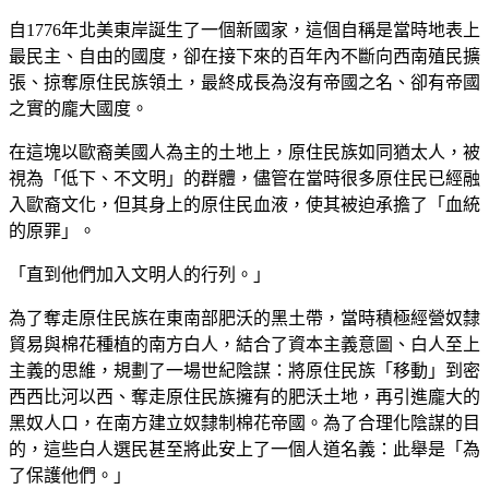
自1776年北美東岸誕生了一個新國家，這個自稱是當時地表上
最民主、自由的國度，卻在接下來的百年內不斷向西南殖民擴
張、掠奪原住民族領土，最終成長為沒有帝國之名、卻有帝國
之實的龐大國度。
在這塊以歐裔美國人為主的土地上，原住民族如同猶太人，被
視為「低下、不文明」的群體，儘管在當時很多原住民已經融
入歐裔文化，但其身上的原住民血液，使其被迫承擔了「血統
的原罪」。
「直到他們加入文明人的行列。」
為了奪走原住民族在東南部肥沃的黑土帶，當時積極經營奴隸
貿易與棉花種植的南方白人，結合了資本主義意圖、白人至上
主義的思維，規劃了一場世紀陰謀：將原住民族「移動」到密
西西比河以西、奪走原住民族擁有的肥沃土地，再引進龐大的
黑奴人口，在南方建立奴隸制棉花帝國。為了合理化陰謀的目
的，這些白人選民甚至將此安上了一個人道名義：此舉是「為
了保護他們。」