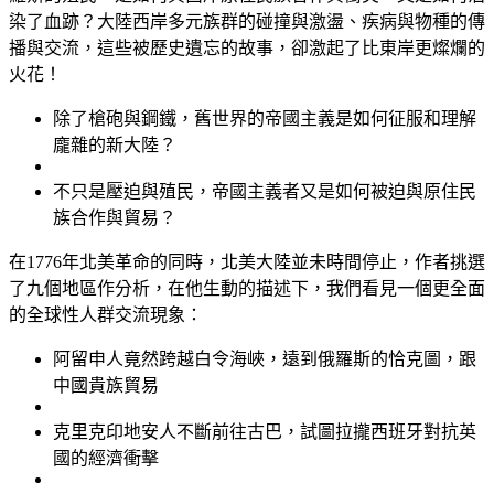
染了血跡？大陸西岸多元族群的碰撞與激盪、疾病與物種的傳
播與交流，這些被歷史遺忘的故事，卻激起了比東岸更燦爛的
火花！
除了槍砲與鋼鐵，舊世界的帝國主義是如何征服和理解
龐雜的新大陸？
不只是壓迫與殖民，帝國主義者又是如何被迫與原住民
族合作與貿易？
在1776年北美革命的同時，北美大陸並未時間停止，作者挑選
了九個地區作分析，在他生動的描述下，我們看見一個更全面
的全球性人群交流現象：
阿留申人竟然跨越白令海峽，遠到俄羅斯的恰克圖，跟
中國貴族貿易
克里克印地安人不斷前往古巴，試圖拉攏西班牙對抗英
國的經濟衝擊