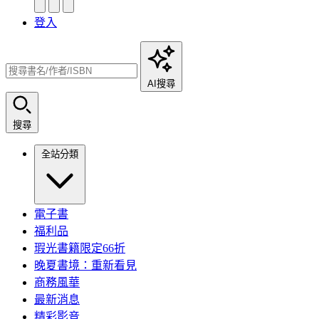
登入
AI搜尋
搜尋
全站分類
電子書
福利品
瑕光書籍限定66折
晚夏書境：重新看見
商務風華
最新消息
精彩影音