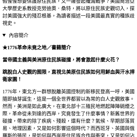
假惺惺想要保護原住民族，又一邊發起殲滅戰爭？美國喬治亞
大學歷史系教授克勞迪奧．桑特，將以原住民族史觀切入，探
討美國強大的殘忍根基，為讀者描述一段美國最真實的種族歧
視史。
內容簡介
★1776革命未竟之地／書籍簡介
當帝國主義與美洲原住民族碰撞，將會激起什麼火花？
跳脫白人史觀的囿限，直視北美原住民族如何用鮮血與汗水捍
衛家園！
1776年，東北方一群想脫離英國控制的新移民登高一呼，美國
隨即抽芽誕生，這是一個全世界都習以為常的白人史觀敘事。
然而，美洲是如此廣大，在東北部十三殖民地燃起陣陣硝煙之
際，革命從未到達的西岸，究竟發生了什麼事情？新舊世界的
碰撞，帶來的除了疾病、殘殺，還有什麼？氣候、早期部落貿
易、地理因素，又是如何影響這個時代？而西班牙、英國與俄
羅斯的殖民，是如何與西岸原住民族合作與衝突，又是如何沾