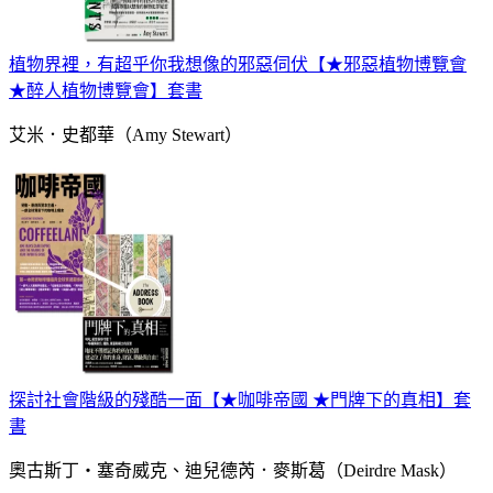
植物界裡，有超乎你我想像的邪惡伺伏【★邪惡植物博覽會
★醉人植物博覽會】套書
艾米．史都華（Amy Stewart）
探討社會階級的殘酷一面【★咖啡帝國 ★門牌下的真相】套
書
奧古斯丁‧塞奇威克、迪兒德芮．麥斯葛（Deirdre Mask）