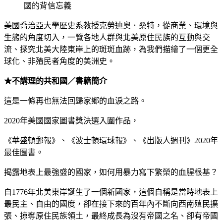
國的背信忘義
美國喬治亞大學歷史系教授克勞迪奧．桑特，從商業、環境與
生態的角度切入，一覽各地人群與北美原住民族的互動與交
流、探究北美大陸東岸上的斑斑血跡，為我們描繪了一個更全
球化、非殖民者角度的美洲史。
★不講理的共和國／書籍簡介
這是一條再也無法回歸家鄉的血淚之路。
2020年美國國家圖書獎決選入圍作品，
《華盛頓郵報》、《波士頓環球報》、《出版人週刊》2020年
最佳圖書。
揭露地表上最強盛的國家，如何用暴力寫下繁榮的血腥根基？
自1776年北美東岸誕生了一個新國家，這個自稱是當時地表上
最民主、自由的國度，卻在接下來的百年內不斷向西南殖民擴
張、掠奪原住民族領土，最終成長為沒有帝國之名、卻有帝國