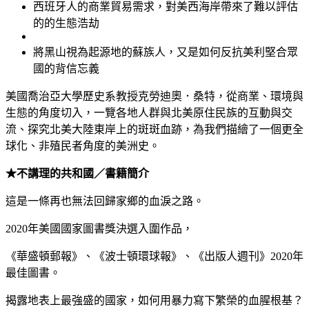
西班牙人的商業貿易需求，對美西海岸帶來了難以評估
的的生態浩劫
將黑山視為起源地的蘇族人，又是如何反抗美利堅合眾
國的背信忘義
美國喬治亞大學歷史系教授克勞迪奧．桑特，從商業、環境與
生態的角度切入，一覽各地人群與北美原住民族的互動與交
流、探究北美大陸東岸上的斑斑血跡，為我們描繪了一個更全
球化、非殖民者角度的美洲史。
★不講理的共和國／書籍簡介
這是一條再也無法回歸家鄉的血淚之路。
2020年美國國家圖書獎決選入圍作品，
《華盛頓郵報》、《波士頓環球報》、《出版人週刊》2020年
最佳圖書。
揭露地表上最強盛的國家，如何用暴力寫下繁榮的血腥根基？