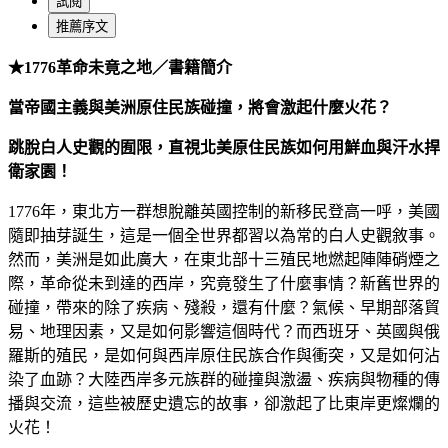
試閱
推薦序文
★1776革命未竟之地／書籍簡介
當帝國主義與美洲原住民族碰撞，將會激起什麼火花？
跳脫白人史觀的囿限，直視北美原住民族如何用鮮血與汗水捍
衛家園！
1776年，東北方一群想脫離英國控制的新移民登高一呼，美國
隨即抽芽誕生，這是一個全世界都習以為常的白人史觀敘事。
然而，美洲是如此廣大，在東北部十三殖民地燃起陣陣硝煙之
際，革命從未到達的西岸，究竟發生了什麼事情？新舊世界的
碰撞，帶來的除了疾病、殘殺，還有什麼？氣候、早期部落貿
易、地理因素，又是如何影響這個時代？而西班牙、英國與俄
羅斯的殖民，是如何與西岸原住民族合作與衝突，又是如何沾
染了血跡？大陸西岸多元族群的碰撞與激盪、疾病與物種的傳
播與交流，這些被歷史遺忘的故事，卻激起了比東岸更燦爛的
火花！