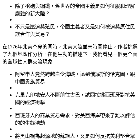
除了槍砲與鋼鐵，舊世界的帝國主義是如何征服和理解
龐雜的新大陸？
不只是壓迫與殖民，帝國主義者又是如何被迫與原住民
族合作與貿易？
在1776年北美革命的同時，北美大陸並未時間停止，作者挑選
了九個地區作分析，在他生動的描述下，我們看見一個更全面
的全球性人群交流現象：
阿留申人竟然跨越白令海峽，遠到俄羅斯的恰克圖，跟
中國貴族貿易
克里克印地安人不斷前往古巴，試圖拉攏西班牙對抗英
國的經濟衝擊
西班牙人的商業貿易需求，對美西海岸帶來了難以評估
的的生態浩劫
將黑山視為起源地的蘇族人，又是如何反抗美利堅合眾