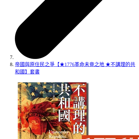
帝國與原住民之爭【★1776革命未竟之地 ★不講理的共
和國】套書