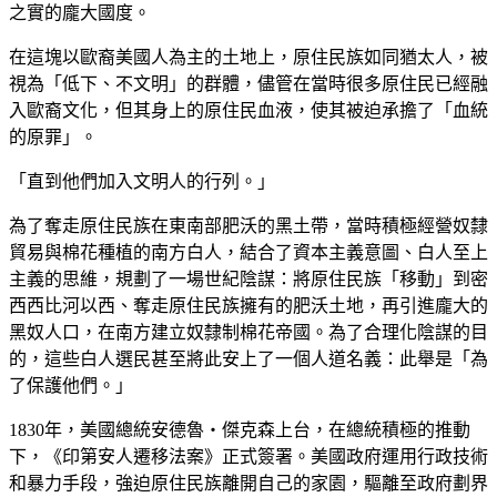
之實的龐大國度。
在這塊以歐裔美國人為主的土地上，原住民族如同猶太人，被
視為「低下、不文明」的群體，儘管在當時很多原住民已經融
入歐裔文化，但其身上的原住民血液，使其被迫承擔了「血統
的原罪」。
「直到他們加入文明人的行列。」
為了奪走原住民族在東南部肥沃的黑土帶，當時積極經營奴隸
貿易與棉花種植的南方白人，結合了資本主義意圖、白人至上
主義的思維，規劃了一場世紀陰謀：將原住民族「移動」到密
西西比河以西、奪走原住民族擁有的肥沃土地，再引進龐大的
黑奴人口，在南方建立奴隸制棉花帝國。為了合理化陰謀的目
的，這些白人選民甚至將此安上了一個人道名義：此舉是「為
了保護他們。」
1830年，美國總統安德魯‧傑克森上台，在總統積極的推動
下，《印第安人遷移法案》正式簽署。美國政府運用行政技術
和暴力手段，強迫原住民族離開自己的家園，驅離至政府劃界