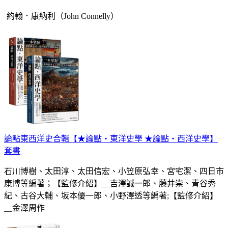
約翰．康納利（John Connelly）
論點東西洋史合輯【★論點‧東洋史學 ★論點‧西洋史學】
套書
石川博樹、太田淳、太田信宏、小笠原弘幸、宮宅潔、四日市
康博等編著；【監修介紹】__吉澤誠一郎、藤井崇、青谷秀
紀、古谷大輔、坂本優一郎、小野澤透等編著;【監修介紹】
__金澤周作