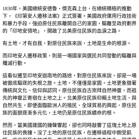
1830年，美國總統安德魯‧傑克森上台，在總統積極的推動
下，《印第安人遷移法案》正式簽署。美國政府運用行政技術
和暴力手段，強迫原住民族離開自己的家園，驅離至政府劃界
的「印地安領地」，開啟了北美原住民族的血淚之路。
有土地，才有自我，對原住民族來說，土地是生命的根源。
而印地安人遷移政策，則是一場國家與選民共同發動的驅離與
殲滅行動。
這看似遷至印地安迦南地的路途，對原住民族來說，卻是一場
被徹底驅逐的失根之旅。土地，不僅僅是家園，土地更象徵著
傳統與文化、信仰與認同。原住民族自古崇拜自然神靈，而祖
先的神靈正寄宿在土地之上。北美原住民族仰賴土地生活、與
自然共生，即便面臨歐洲人的殖民、全球貿易的興起，原住民
族的面貌逐漸多元化，土地仍是原住民族續命的根。
然而，當美國建國的鐘聲響起，卻也同時敲響了這塊土地上原
住民族的喪鐘。沒了土地的原住民族，在遷移過程中飽受飢