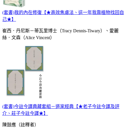
(套書)我的內在修復【★高效焦慮法、這一年我靠植物找回自
己★】
崔西．丹尼斯－蒂瓦里博士（Tracy Dennis-Tiwary）、愛麗
絲．文森（Alice Vincent）
(套書)今註今譯典藏套組－道家經典【★老子今註今譯及評
介、莊子今註今譯★】
陳鼓應（註釋者）