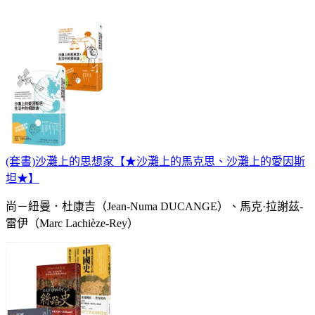
(套書)沙灘上的思想家【★沙灘上的馬克思、沙灘上的愛因斯
坦★】
尚－紐曼．杜康吉（Jean-Numa DUCANGE）、馬克·拉謝茲-
雷伊（Marc Lachièze-Rey）