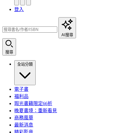
登入
AI搜尋
搜尋
全站分類
電子書
福利品
瑕光書籍限定66折
晚夏書境：重新看見
商務風華
最新消息
精彩影音