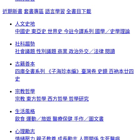
近期新書
套書專區
語言學習
全書目下載
人文史地
中國史
東亞史
世界史
今註今譯系列
國學／史學理論
社科趨勢
社會議題
性別議題
商業
政治外交／法律
閱讀
古籍善本
四庫全書系列
《子海珍本編》臺灣卷
史鏡
百衲本廿四
史
宗教哲學
宗教
東方哲學
西方哲學
哲學研究
生活風格
飲食
運動／旅遊
醫療保健
手作／圖文書
心理勵志
情緒壓力
親子教養
成長勵志
人際關係
生死醫病