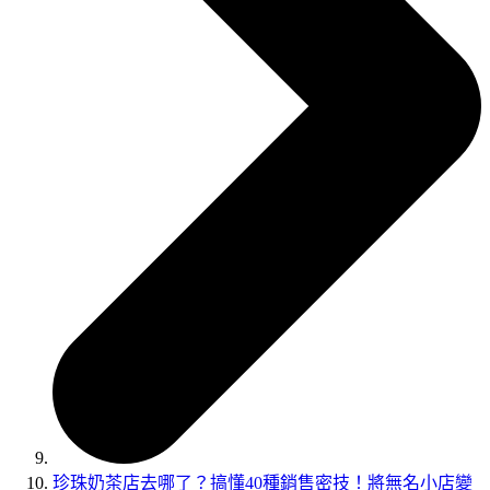
珍珠奶茶店去哪了？搞懂40種銷售密技！將無名小店變