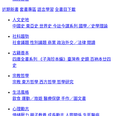
近期新書
套書專區
語言學習
全書目下載
人文史地
中國史
東亞史
世界史
今註今譯系列
國學／史學理論
社科趨勢
社會議題
性別議題
商業
政治外交／法律
閱讀
古籍善本
四庫全書系列
《子海珍本編》臺灣卷
史鏡
百衲本廿四
史
宗教哲學
宗教
東方哲學
西方哲學
哲學研究
生活風格
飲食
運動／旅遊
醫療保健
手作／圖文書
心理勵志
情緒壓力
親子教養
成長勵志
人際關係
生死醫病