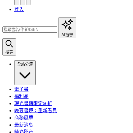
登入
AI搜尋
搜尋
全站分類
電子書
福利品
瑕光書籍限定66折
晚夏書境：重新看見
商務風華
最新消息
精彩影音