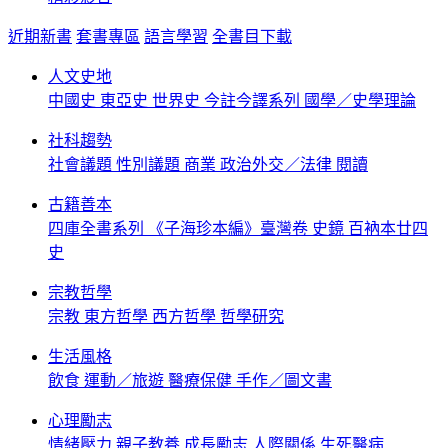
近期新書
套書專區
語言學習
全書目下載
人文史地
中國史
東亞史
世界史
今註今譯系列
國學／史學理論
社科趨勢
社會議題
性別議題
商業
政治外交／法律
閱讀
古籍善本
四庫全書系列
《子海珍本編》臺灣卷
史鏡
百衲本廿四
史
宗教哲學
宗教
東方哲學
西方哲學
哲學研究
生活風格
飲食
運動／旅遊
醫療保健
手作／圖文書
心理勵志
情緒壓力
親子教養
成長勵志
人際關係
生死醫病