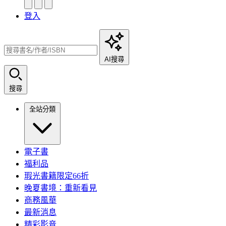
登入
AI搜尋
搜尋
全站分類
電子書
福利品
瑕光書籍限定66折
晚夏書境：重新看見
商務風華
最新消息
精彩影音