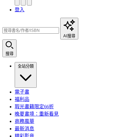
登入
AI搜尋
搜尋
全站分類
電子書
福利品
瑕光書籍限定66折
晚夏書境：重新看見
商務風華
最新消息
精彩影音