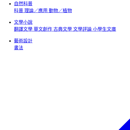
自然科普
科普
理論／應用
動物／植物
文學小說
翻譯文學
華文創作
古典文學
文學評論
小學生文庫
藝術設計
書法