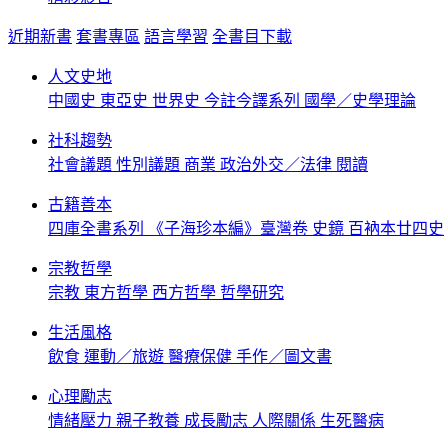
近期新書
套書專區
語言學習
全書目下載
人文史地
中國史
東亞史
世界史
今註今譯系列
國學／史學理論
社科趨勢
社會議題
性別議題
商業
政治外交／法律
閱讀
古籍善本
四庫全書系列
《子海珍本編》臺灣卷
史鏡
百衲本廿四史
宗教哲學
宗教
東方哲學
西方哲學
哲學研究
生活風格
飲食
運動／旅遊
醫療保健
手作／圖文書
心理勵志
情緒壓力
親子教養
成長勵志
人際關係
生死醫病