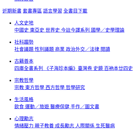
近期新書
套書專區
語言學習
全書目下載
人文史地
中國史
東亞史
世界史
今註今譯系列
國學／史學理論
社科趨勢
社會議題
性別議題
商業
政治外交／法律
閱讀
古籍善本
四庫全書系列
《子海珍本編》臺灣卷
史鏡
百衲本廿四史
宗教哲學
宗教
東方哲學
西方哲學
哲學研究
生活風格
飲食
運動／旅遊
醫療保健
手作／圖文書
心理勵志
情緒壓力
親子教養
成長勵志
人際關係
生死醫病