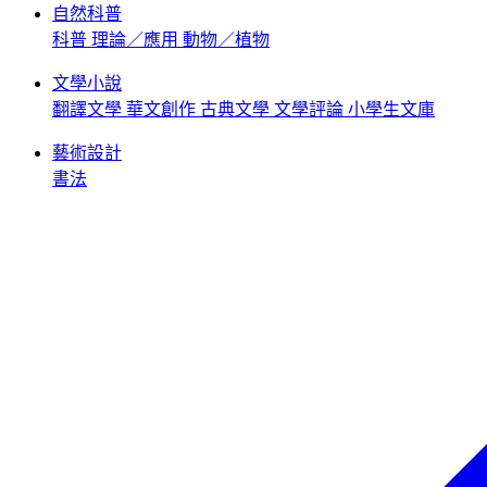
自然科普
科普
理論／應用
動物／植物
文學小說
翻譯文學
華文創作
古典文學
文學評論
小學生文庫
藝術設計
書法