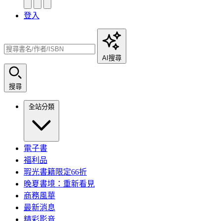
登入
AI搜尋
搜尋
全站分類
電子書
福利品
瑕光書籍限定66折
晚夏書境：重新看見
商務風華
最新消息
精彩影音