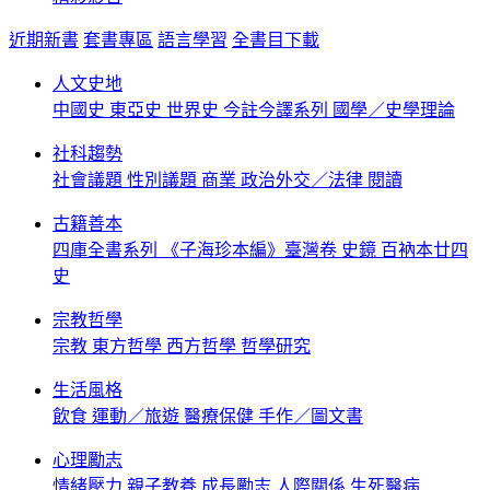
近期新書
套書專區
語言學習
全書目下載
人文史地
中國史
東亞史
世界史
今註今譯系列
國學／史學理論
社科趨勢
社會議題
性別議題
商業
政治外交／法律
閱讀
古籍善本
四庫全書系列
《子海珍本編》臺灣卷
史鏡
百衲本廿四
史
宗教哲學
宗教
東方哲學
西方哲學
哲學研究
生活風格
飲食
運動／旅遊
醫療保健
手作／圖文書
心理勵志
情緒壓力
親子教養
成長勵志
人際關係
生死醫病