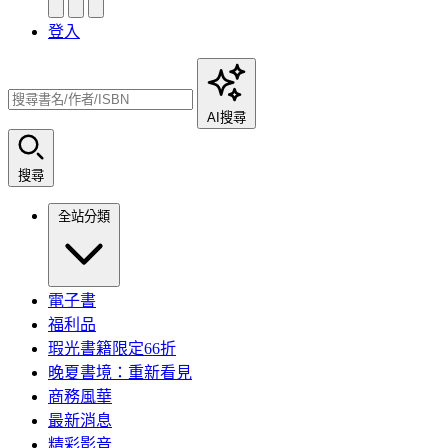
登入
AI搜尋
搜尋
全站分類
電子書
福利品
瑕光書籍限定66折
晚夏書境：重新看見
商務風華
最新消息
精彩影音