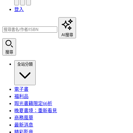
登入
AI搜尋
搜尋
全站分類
電子書
福利品
瑕光書籍限定66折
晚夏書境：重新看見
商務風華
最新消息
精彩影音