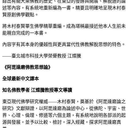
錄出有關大乘佛教的歷史、在東亞的發酵與開展、解脫道的論
述等內容，有系統地重新編為一書，精要且明確地呈現木村泰
賢原創佛學觀點。
將木村泰賢畢生佛學精華重編，成為堪稱最接近他本人生前未
能親自完成的一本書。
內容字有其本身的優越性與更具當代性佛教解脫思想的特色。
——臺北城市科技大學榮譽教授 江燦騰
《阿毘達磨佛教思想論》
全球最新中文譯本
知名佛教學者 江燦騰教授專文導讀
東亞現代佛學研究權威——木村泰賢，奠基於《阿毘達磨論之
研究》文獻辯證，以阿毘達磨為論述中心，從佛陀、宇宙、世
界、心理、倫理、修道等六個主題，有系統地說明各部派的起
源與發展，並予以比較、檢討，深入經藏，探求阿毘達磨真