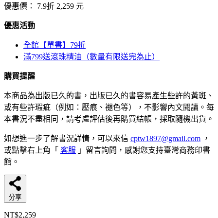
優惠價：
7.9折
2,259
元
優惠活動
全館【單書】79折
滿799送滾珠精油（數量有限送完為止）
購買提醒
本商品為出版已久的書，出版已久的書容易產生些許的黃斑、
或有些許瑕疵（例如：壓痕、褪色等），不影響內文閱讀。每
本書況不盡相同，請考慮評估後再購買結帳，採取隨機出貨。
如想進一步了解書況詳情，可以來信
cptw1897@gmail.com
，
或點擊右上角「
客服
」留言詢問，感謝您支持臺灣商務印書
館。
分享
NT$2,259