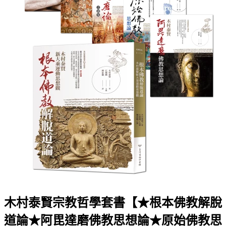
木村泰賢宗教哲學套書【★根本佛教解脫
道論★阿毘達磨佛教思想論★原始佛教思