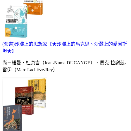
(套書)沙灘上的思想家【★沙灘上的馬克思、沙灘上的愛因斯
坦★】
尚－紐曼．杜康吉（Jean-Numa DUCANGE）、馬克·拉謝茲-
雷伊（Marc Lachièze-Rey）