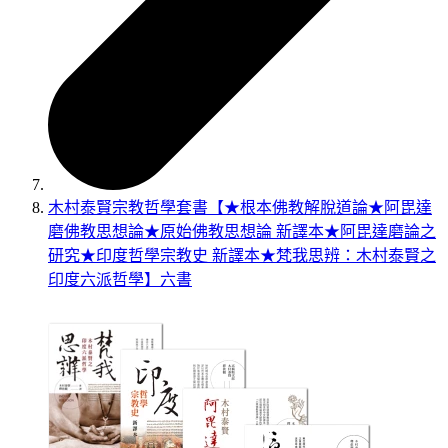
木村泰賢宗教哲學套書【★根本佛教解脫道論★阿毘達
磨佛教思想論★原始佛教思想論 新譯本★阿毘達磨論之
研究★印度哲學宗教史 新譯本★梵我思辨：木村泰賢之
印度六派哲學】六書