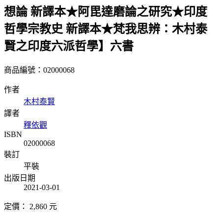
想論 新譯本★阿毘達磨論之研究★印度
哲學宗教史 新譯本★梵我思辨：木村泰
賢之印度六派哲學】六書
商品編號：02000068
作者
木村泰賢
譯者
釋依觀
ISBN
02000068
裝訂
平裝
出版日期
2021-03-01
定價：
2,860
元