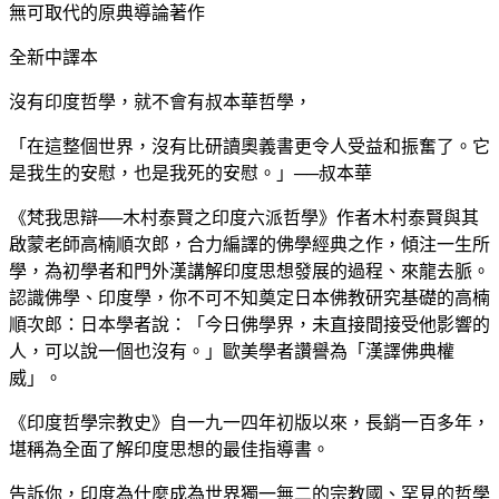
無可取代的原典導論著作
全新中譯本
沒有印度哲學，就不會有叔本華哲學，
「在這整個世界，沒有比研讀奧義書更令人受益和振奮了。它
是我生的安慰，也是我死的安慰。」──叔本華
《梵我思辯──木村泰賢之印度六派哲學》作者木村泰賢與其
啟蒙老師高楠順次郎，合力編譯的佛學經典之作，傾注一生所
學，為初學者和門外漢講解印度思想發展的過程、來龍去脈。
認識佛學、印度學，你不可不知奠定日本佛教研究基礎的高楠
順次郎：日本學者說：「今日佛學界，未直接間接受他影響的
人，可以說一個也沒有。」歐美學者讚譽為「漢譯佛典權
威」。
《印度哲學宗教史》自一九一四年初版以來，長銷一百多年，
堪稱為全面了解印度思想的最佳指導書。
告訴你，印度為什麼成為世界獨一無二的宗教國、罕見的哲學