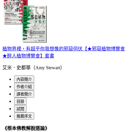
植物界裡，有超乎你我想像的邪惡伺伏【★邪惡植物博覽會
★醉人植物博覽會】套書
艾米．史都華（Amy Stewart）
內容簡介
作者介紹
譯者簡介
目錄
試閱
推薦序文
《根本佛教解脫道論》