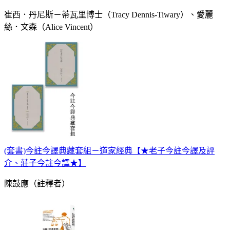
崔西．丹尼斯－蒂瓦里博士（Tracy Dennis-Tiwary）、愛麗
絲．文森（Alice Vincent）
(套書)今註今譯典藏套組－道家經典【★老子今註今譯及評
介、莊子今註今譯★】
陳鼓應（註釋者）