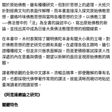
關於原始佛教，雖有種種研究，但對於思想上的處理，大抵只
針對經典文句的表面作解釋，而本書直接深入探究原始佛教思
想，嚴格吟味佛教思想與當時各種思想的交涉。以佛教三寶
──佛法僧中的「法」為全書的論述中心，寫出原始佛教的新
論，並找出其中成為日後大乘佛法教理思想的相關線索。
在本書中，木村泰賢除了闡明佛陀本身有關大小乘的立場，對
於佛教思想的歷史研究也頗有貢獻。在處理各個主題時，雖引
證種種經文，但並非只做表面解說，而是更積極嘗試探求人性
深處的內在意義與價值，期望以新鮮的面目呈現原始佛教的精
髓。
譯者釋依觀的全新中文譯本，流暢且精準，即便難解的專有名
詞，也都採現代佛學著作常用的譯法，故能清晰而親切地貼近
臺灣讀者的閱讀習慣。
《阿毘達磨論之研究》
關鍵特色