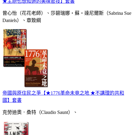
★主廚也想知道的美味密技】套書
曾心怡（花花老師）、莎碧瑞娜‧蘇‧達尼爾斯（Sabrina Sue
Daniels）、章致綱
帝國與原住民之爭【★1776革命未竟之地 ★不講理的共和
國】套書
克勞迪奧．桑特（Claudio Saunt）、