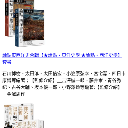
論點東西洋史合輯【★論點‧東洋史學 ★論點‧西洋史學】
套書
石川博樹、太田淳、太田信宏、小笠原弘幸、宮宅潔、四日市
康博等編著；【監修介紹】__吉澤誠一郎、藤井崇、青谷秀
紀、古谷大輔、坂本優一郎、小野澤透等編著;【監修介紹】
__金澤周作