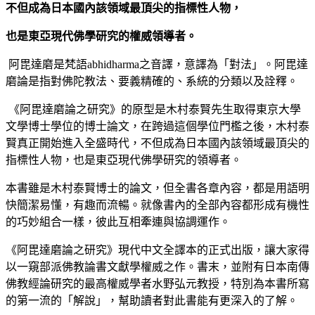
不但成為日本國內該領域最頂尖的指標性人物，
也是東亞現代佛學研究的權威領導者。
阿毘達磨是梵語abhidharma之音譯，意譯為「對法」。阿毘達
磨論是指對佛陀教法、要義精確的、系統的分類以及詮釋。
《阿毘達磨論之研究》的原型是木村泰賢先生取得東京大學
文學博士學位的博士論文，在跨過這個學位門檻之後，木村泰
賢真正開始進入全盛時代，不但成為日本國內該領域最頂尖的
指標性人物，也是東亞現代佛學研究的領導者。
本書雖是木村泰賢博士的論文，但全書各章內容，都是用語明
快簡潔易懂，有趣而流暢。就像書內的全部內容都形成有機性
的巧妙組合一樣，彼此互相牽連與協調運作。
《阿毘達磨論之研究》現代中文全譯本的正式出版，讓大家得
以一窺部派佛教論書文獻學權威之作。書末，並附有日本南傳
佛教經論研究的最高權威學者水野弘元教授，特別為本書所寫
的第一流的「解說」，幫助讀者對此書能有更深入的了解。