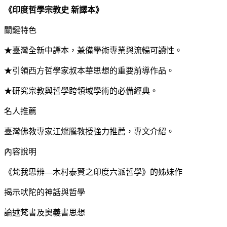
《印度哲學宗教史
新譯本》
關鍵特色
★臺灣全新中譯本，兼備學術專業與流暢可讀性。
★引領西方哲學家叔本華思想的重要前導作品。
★研究宗教與哲學跨領域學術的必備經典。
名人推薦
臺灣佛教專家江燦騰教授強力推薦，專文介紹。
內容說明
《梵我思辨—木村泰賢之印度六派哲學》的姊妹作
揭示吠陀的神話與哲學
論述梵書及奧義書思想