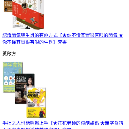
認識節氣與生肖的有趣方式【★你不懂其實很有哏的節氣 ★
你不懂其實很有哏的生肖】套書
黃啟方
手拙之人也能輕鬆上手【★花花老師的減醣甜點 ★無字食譜