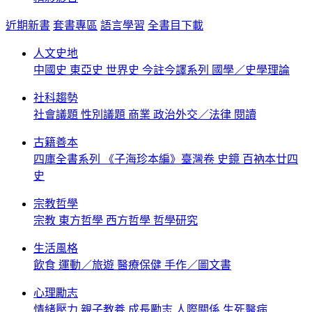
近期新書
套書專區
語言學習
全書目下載
人文史地
中國史
東亞史
世界史
今註今譯系列
國學／史學理論
社科趨勢
社會議題
性別議題
商業
政治外交／法律
閱讀
古籍善本
四庫全書系列
《子海珍本編》臺灣卷
史鏡
百衲本廿四
史
宗教哲學
宗教
東方哲學
西方哲學
哲學研究
生活風格
飲食
運動／旅遊
醫療保健
手作／圖文書
心理勵志
情緒壓力
親子教養
成長勵志
人際關係
生死醫病