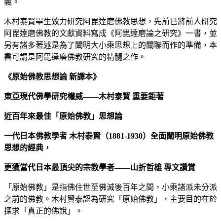
義。
木村泰賢畢生致力研究阿毘達磨佛教思想，先前已將前人研究
阿毘達磨佛教的文獻資料寫成《阿毘達磨論之研究》一書，並
另有諸多著述是為了闡明大小乘思想上的關聯而作的準備，本
書可謂是阿毘達磨佛教研究的精髓之作。
《原始佛教思想論
新譯本》
東亞現代佛學研究權威——木村泰賢
重要鉅著
近百年來最佳「原始佛教」思想論
一代日本佛教學者
木村泰賢（1881-1930）全面闡明原始佛教
思想的經典，
更獲當代日本最頂尖的宗教學者——山折哲雄
專文讚賞
「原始佛教」是指佛住世至佛滅後百年之間，小乘諸派未分派
之前的佛教。木村賢泰認為研究「原始佛教」，主要目的在於
探求「真正的佛說」。