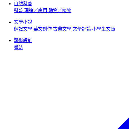
自然科普
科普
理論／應用
動物／植物
文學小說
翻譯文學
華文創作
古典文學
文學評論
小學生文庫
藝術設計
書法