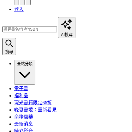
登入
AI搜尋
搜尋
全站分類
電子書
福利品
瑕光書籍限定66折
晚夏書境：重新看見
商務風華
最新消息
精彩影音