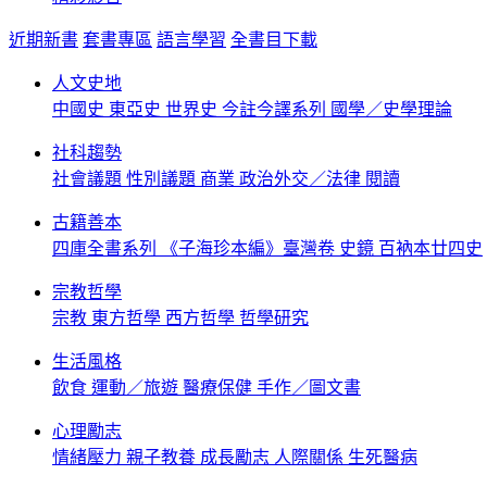
近期新書
套書專區
語言學習
全書目下載
人文史地
中國史
東亞史
世界史
今註今譯系列
國學／史學理論
社科趨勢
社會議題
性別議題
商業
政治外交／法律
閱讀
古籍善本
四庫全書系列
《子海珍本編》臺灣卷
史鏡
百衲本廿四史
宗教哲學
宗教
東方哲學
西方哲學
哲學研究
生活風格
飲食
運動／旅遊
醫療保健
手作／圖文書
心理勵志
情緒壓力
親子教養
成長勵志
人際關係
生死醫病