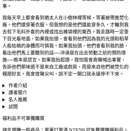
事。
我每天早上都會看到猶太人在小樹林裡等候，等著被帶進焚化
廠。他們還穿著衣服，但我想的是他們還能穿多久，才輪到我
去剪下毛料外套的內裡或找出褲袋裡的東西。我走路時一定垂
下目光看地面，如果我抬頭，會看到他們因為我的光頭和稻草
人般枯槁的身體而可憐我。如果我抬頭，他們會看到我的臉，
看出他們馬上要聽到的話──沖澡是在出去勞動之前的預防措
施──根本是謊言。如果我抬起頭，我怕我會高聲喊出事實，
告訴他們那味道不是來自工廠或廚房，而是來自他們被焚化的
親朋好友。我會放聲尖叫，說不定一開口就永遠停不下來。
作者介紹
譯者簡介
名人推薦
試閱
福利品不可單獨購買
請先選購一般商品；單筆訂單滿 NT$799 可免費選購福利品。