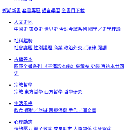
近期新書
套書專區
語言學習
全書目下載
人文史地
中國史
東亞史
世界史
今註今譯系列
國學／史學理論
社科趨勢
社會議題
性別議題
商業
政治外交／法律
閱讀
古籍善本
四庫全書系列
《子海珍本編》臺灣卷
史鏡
百衲本廿四
史
宗教哲學
宗教
東方哲學
西方哲學
哲學研究
生活風格
飲食
運動／旅遊
醫療保健
手作／圖文書
心理勵志
情緒壓力
親子教養
成長勵志
人際關係
生死醫病