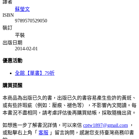
譯者
蘇瑩文
ISBN
9789570529050
裝訂
平裝
出版日期
2014-02-01
優惠活動
全館【單書】79折
購買提醒
本商品為出版已久的書，出版已久的書容易產生些許的黃斑、
或有些許瑕疵（例如：壓痕、褪色等），不影響內文閱讀。每
本書況不盡相同，請考慮評估後再購買結帳，採取隨機出貨。
如想進一步了解書況詳情，可以來信
cptw1897@gmail.com
，
或點擊右上角「
客服
」留言詢問，感謝您支持臺灣商務印書