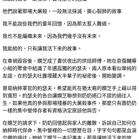
他們說著那場大屠殺，一段無法抹滅、撕心裂肺的故事
我不能說些我們的童年回憶，因為那太惹人難過。
我也不能編織未來，因為我們幾乎沒有未來。
我能給的，只有讓我活下來的故事。
在車禍毀容後，嫻芝成了晝伏夜出的烘焙師傅，她在哀傷輔導
小組的聚會中結識了年邁孤獨的約瑟夫，兩人原本看似單純的
友誼，在約瑟夫吐露埋藏大半輩子的祕密後，開始變調。
曾是納粹軍官的約瑟夫，希望能死在猶太裔的嫻芝手上藉以得
到寬恕。約瑟夫的告白讓嫻芝聯想到奶奶絕口不提的過往人
生，如果他真的參與那場殘暴的大屠殺事件，那麼只有跟奶奶
一樣的集中營倖存者有資格決定原諒他與否。
在嫻芝的請求下，奶奶回憶起與家人的離散，訴說自己如何在
納粹時代保命，集中營裡的一切歷歷在目，字字句句都是血淚
交織的過往，她給了嫻芝一本記事本，那是讓她活下來的故