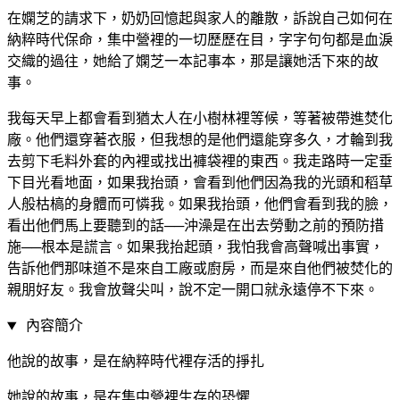
在嫻芝的請求下，奶奶回憶起與家人的離散，訴說自己如何在
納粹時代保命，集中營裡的一切歷歷在目，字字句句都是血淚
交織的過往，她給了嫻芝一本記事本，那是讓她活下來的故
事。
我每天早上都會看到猶太人在小樹林裡等候，等著被帶進焚化
廠。他們還穿著衣服，但我想的是他們還能穿多久，才輪到我
去剪下毛料外套的內裡或找出褲袋裡的東西。我走路時一定垂
下目光看地面，如果我抬頭，會看到他們因為我的光頭和稻草
人般枯槁的身體而可憐我。如果我抬頭，他們會看到我的臉，
看出他們馬上要聽到的話──沖澡是在出去勞動之前的預防措
施──根本是謊言。如果我抬起頭，我怕我會高聲喊出事實，
告訴他們那味道不是來自工廠或廚房，而是來自他們被焚化的
親朋好友。我會放聲尖叫，說不定一開口就永遠停不下來。
內容簡介
他說的故事，是在納粹時代裡存活的掙扎
她說的故事，是在集中營裡生存的恐懼