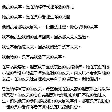
他說的故事，是在納粹時代裡存活的掙扎
她說的故事，是在集中營裡生存的恐懼
他們說著那場大屠殺，一段無法抹滅、撕心裂肺的故事
我不能說些我們的童年回憶，因為那太惹人難過。
我也不能編織未來，因為我們幾乎沒有未來。
我能給的，只有讓我活下來的故事。
在車禍毀容後，嫻芝成了晝伏夜出的烘焙師傅，她在哀傷輔導
小組的聚會中結識了年邁孤獨的約瑟夫，兩人原本看似單純的
友誼，在約瑟夫吐露埋藏大半輩子的祕密後，開始變調。
曾是納粹軍官的約瑟夫，希望能死在猶太裔的嫻芝手上藉以得
到寬恕。約瑟夫的告白讓嫻芝聯想到奶奶絕口不提的過往人
生，如果他真的參與那場殘暴的大屠殺事件，那麼只有跟奶奶
一樣的集中營倖存者有資格決定原諒他與否。