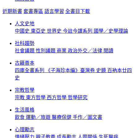
近期新書
套書專區
語言學習
全書目下載
人文史地
中國史
東亞史
世界史
今註今譯系列
國學／史學理論
社科趨勢
社會議題
性別議題
商業
政治外交／法律
閱讀
古籍善本
四庫全書系列
《子海珍本編》臺灣卷
史鏡
百衲本廿四
史
宗教哲學
宗教
東方哲學
西方哲學
哲學研究
生活風格
飲食
運動／旅遊
醫療保健
手作／圖文書
心理勵志
情緒壓力
親子教養
成長勵志
人際關係
生死醫病