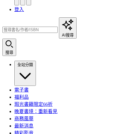
登入
AI搜尋
搜尋
全站分類
電子書
福利品
瑕光書籍限定66折
晚夏書境：重新看見
商務風華
最新消息
精彩影音