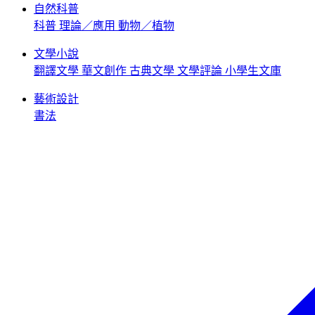
自然科普
科普
理論／應用
動物／植物
文學小說
翻譯文學
華文創作
古典文學
文學評論
小學生文庫
藝術設計
書法