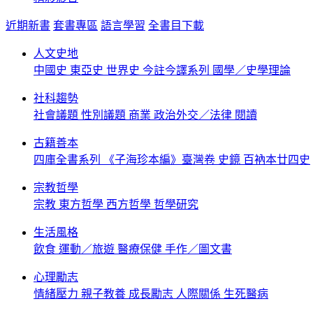
近期新書
套書專區
語言學習
全書目下載
人文史地
中國史
東亞史
世界史
今註今譯系列
國學／史學理論
社科趨勢
社會議題
性別議題
商業
政治外交／法律
閱讀
古籍善本
四庫全書系列
《子海珍本編》臺灣卷
史鏡
百衲本廿四史
宗教哲學
宗教
東方哲學
西方哲學
哲學研究
生活風格
飲食
運動／旅遊
醫療保健
手作／圖文書
心理勵志
情緒壓力
親子教養
成長勵志
人際關係
生死醫病