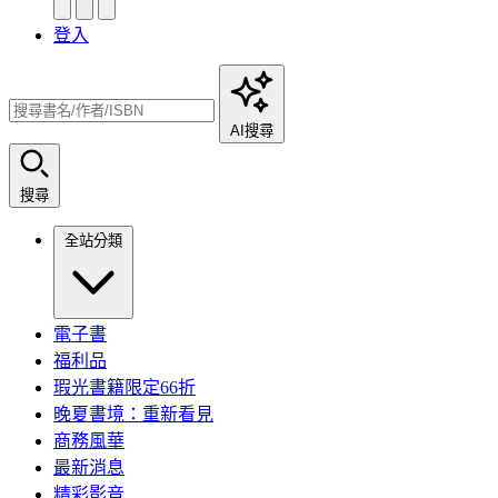
登入
AI搜尋
搜尋
全站分類
電子書
福利品
瑕光書籍限定66折
晚夏書境：重新看見
商務風華
最新消息
精彩影音