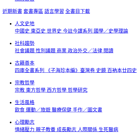
近期新書
套書專區
語言學習
全書目下載
人文史地
中國史
東亞史
世界史
今註今譯系列
國學／史學理論
社科趨勢
社會議題
性別議題
商業
政治外交／法律
閱讀
古籍善本
四庫全書系列
《子海珍本編》臺灣卷
史鏡
百衲本廿四史
宗教哲學
宗教
東方哲學
西方哲學
哲學研究
生活風格
飲食
運動／旅遊
醫療保健
手作／圖文書
心理勵志
情緒壓力
親子教養
成長勵志
人際關係
生死醫病