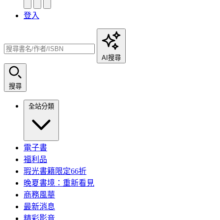
登入
AI搜尋
搜尋
全站分類
電子書
福利品
瑕光書籍限定66折
晚夏書境：重新看見
商務風華
最新消息
精彩影音