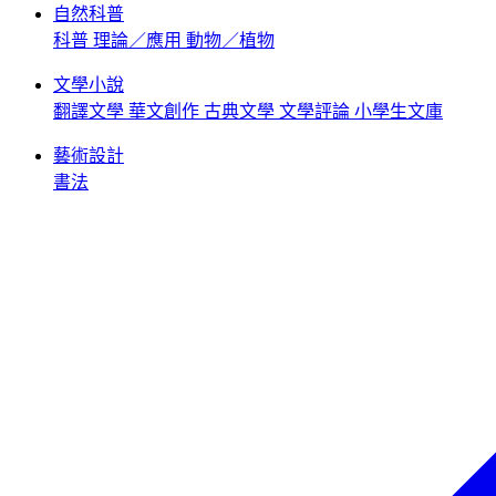
自然科普
科普
理論／應用
動物／植物
文學小說
翻譯文學
華文創作
古典文學
文學評論
小學生文庫
藝術設計
書法