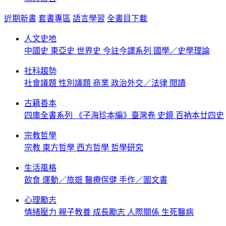
近期新書
套書專區
語言學習
全書目下載
人文史地
中國史
東亞史
世界史
今註今譯系列
國學／史學理論
社科趨勢
社會議題
性別議題
商業
政治外交／法律
閱讀
古籍善本
四庫全書系列
《子海珍本編》臺灣卷
史鏡
百衲本廿四史
宗教哲學
宗教
東方哲學
西方哲學
哲學研究
生活風格
飲食
運動／旅遊
醫療保健
手作／圖文書
心理勵志
情緒壓力
親子教養
成長勵志
人際關係
生死醫病