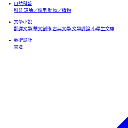
自然科普
科普
理論／應用
動物／植物
文學小說
翻譯文學
華文創作
古典文學
文學評論
小學生文庫
藝術設計
書法