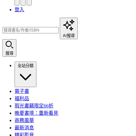
登入
AI搜尋
搜尋
全站分類
電子書
福利品
瑕光書籍限定66折
晚夏書境：重新看見
商務風華
最新消息
精彩影音