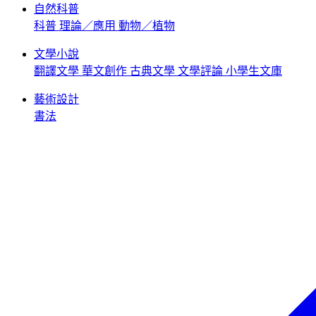
自然科普
科普
理論／應用
動物／植物
文學小說
翻譯文學
華文創作
古典文學
文學評論
小學生文庫
藝術設計
書法