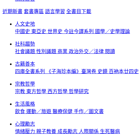
近期新書
套書專區
語言學習
全書目下載
人文史地
中國史
東亞史
世界史
今註今譯系列
國學／史學理論
社科趨勢
社會議題
性別議題
商業
政治外交／法律
閱讀
古籍善本
四庫全書系列
《子海珍本編》臺灣卷
史鏡
百衲本廿四史
宗教哲學
宗教
東方哲學
西方哲學
哲學研究
生活風格
飲食
運動／旅遊
醫療保健
手作／圖文書
心理勵志
情緒壓力
親子教養
成長勵志
人際關係
生死醫病