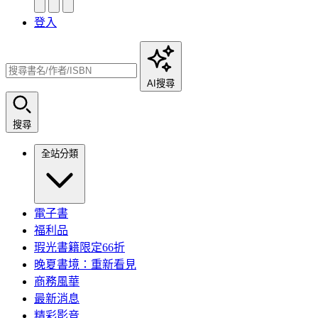
登入
AI搜尋
搜尋
全站分類
電子書
福利品
瑕光書籍限定66折
晚夏書境：重新看見
商務風華
最新消息
精彩影音