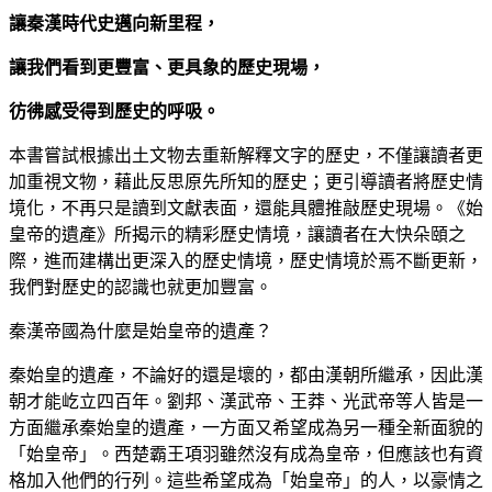
讓秦漢時代史邁向新里程，
讓我們看到更豐富、更具象的歷史現場，
彷彿感受得到歷史的呼吸。
本書嘗試根據出土文物去重新解釋文字的歷史，不僅讓讀者更
加重視文物，藉此反思原先所知的歷史；更引導讀者將歷史情
境化，不再只是讀到文獻表面，還能具體推敲歷史現場。《始
皇帝的遺產》所揭示的精彩歷史情境，讓讀者在大快朵頤之
際，進而建構出更深入的歷史情境，歷史情境於焉不斷更新，
我們對歷史的認識也就更加豐富。
秦漢帝國為什麼是始皇帝的遺產？
秦始皇的遺產，不論好的還是壞的，都由漢朝所繼承，因此漢
朝才能屹立四百年。劉邦、漢武帝、王莽、光武帝等人皆是一
方面繼承秦始皇的遺產，一方面又希望成為另一種全新面貌的
「始皇帝」。西楚霸王項羽雖然沒有成為皇帝，但應該也有資
格加入他們的行列。這些希望成為「始皇帝」的人，以豪情之