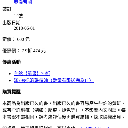
秦漢帝國
裝訂
平裝
出版日期
2018-06-01
定價：
600
元
優惠價：
7.9折
474
元
優惠活動
全館【單書】79折
滿799送滾珠精油（數量有限送完為止）
購買提醒
本商品為出版已久的書，出版已久的書容易產生些許的黃斑、
或有些許瑕疵（例如：壓痕、褪色等），不影響內文閱讀。每
本書況不盡相同，請考慮評估後再購買結帳，採取隨機出貨。