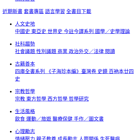
近期新書
套書專區
語言學習
全書目下載
人文史地
中國史
東亞史
世界史
今註今譯系列
國學／史學理論
社科趨勢
社會議題
性別議題
商業
政治外交／法律
閱讀
古籍善本
四庫全書系列
《子海珍本編》臺灣卷
史鏡
百衲本廿四
史
宗教哲學
宗教
東方哲學
西方哲學
哲學研究
生活風格
飲食
運動／旅遊
醫療保健
手作／圖文書
心理勵志
情緒壓力
親子教養
成長勵志
人際關係
生死醫病