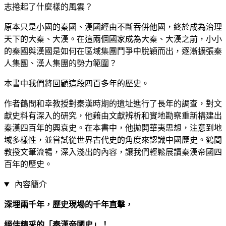
志捲起了什麼樣的風雲？
原本只是小國的秦國、漢國經由不斷吞併他國，終於成為治理
天下的大秦、大漢。在這兩個國家成為大秦、大漢之前，小小
的秦國與漢國是如何在區域集團鬥爭中脫穎而出，逐漸擴張秦
人集團、漢人集團的勢力範圍？
本書中我們將回顧這段四百多年的歷史。
作者鶴間和幸教授對秦漢時期的遺址進行了長年的調查，對文
獻史料有深入的研究，他藉由文獻辨析和實地勘察重新構建出
秦漢四百年的興衰史。在本書中，他拋開華夷思想，注意到地
域多樣性，並嘗試從世界古代史的角度來認識中國歷史。鶴間
教授文筆流暢，深入淺出的內容，讓我們輕鬆展讀秦漢帝國四
百年的歷史。
內容簡介
深埋兩千年，歷史現場的千年直擊，
絕佳精采的「秦漢帝國史」！