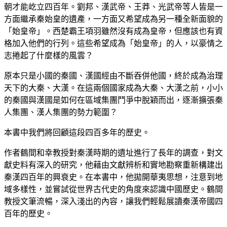
朝才能屹立四百年。劉邦、漢武帝、王莽、光武帝等人皆是一
方面繼承秦始皇的遺產，一方面又希望成為另一種全新面貌的
「始皇帝」。西楚霸王項羽雖然沒有成為皇帝，但應該也有資
格加入他們的行列。這些希望成為「始皇帝」的人，以豪情之
志捲起了什麼樣的風雲？
原本只是小國的秦國、漢國經由不斷吞併他國，終於成為治理
天下的大秦、大漢。在這兩個國家成為大秦、大漢之前，小小
的秦國與漢國是如何在區域集團鬥爭中脫穎而出，逐漸擴張秦
人集團、漢人集團的勢力範圍？
本書中我們將回顧這段四百多年的歷史。
作者鶴間和幸教授對秦漢時期的遺址進行了長年的調查，對文
獻史料有深入的研究，他藉由文獻辨析和實地勘察重新構建出
秦漢四百年的興衰史。在本書中，他拋開華夷思想，注意到地
域多樣性，並嘗試從世界古代史的角度來認識中國歷史。鶴間
教授文筆流暢，深入淺出的內容，讓我們輕鬆展讀秦漢帝國四
百年的歷史。