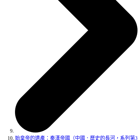
始皇帝的遺產：秦漢帝國（中國．歷史的長河，系列第3