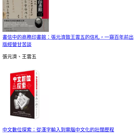
書信中的商務印書館：張元濟致王雲五的信札，一窺百年前出
版經營甘苦談
張元濟、王雲五
中文數位探索：從漢字輸入到電腦中文化的壯闊歷程