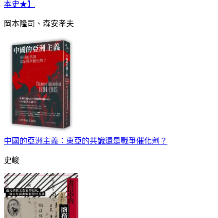
本史★】
岡本隆司、森安孝夫
中國的亞洲主義：東亞的共識還是戰爭催化劑？
史峻