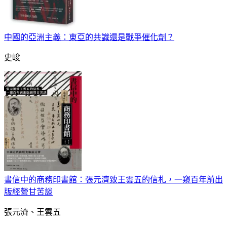
中國的亞洲主義：東亞的共識還是戰爭催化劑？
史峻
書信中的商務印書館：張元濟致王雲五的信札，一窺百年前出
版經營甘苦談
張元濟、王雲五