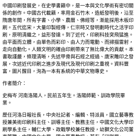
中國印刷發展史，在史學書籍中，是一本與文化學術有密切關
係的創作。中國古代載籍，率用金石竹木，造紙發明後，沿至
隋唐年間，所有字書、小學、農曆、佛經等，漸能採用木板印
刷。五代迄宋，大量印製經傳，仁宗時又發明劃時代之活字印
刷，原明清繼之，益形發達。到了近代，印刷科技突飛猛進。
由平面而立體，由單色而彩印、由人力而電動、而掃描雷射，
走向自動化。人類文明的確由印刷帶來了無比偉大的貢獻。本
書取謹嚴，條理清晰，先述甲骨與石經之經過、唐宋雕印之發
展，次述近代印刷之進步及現代及現代印刷之重視。資料豐
富，圖片醒目，洵為一本有系統的中華文物專史。
作者簡介：
史梅岑 河南洛陽人，民前五年生。洛陽師範、訓政學院畢
業。
歷任河洛日報社長，中央社記者、編輯、特派員，國立藝專教
授兼美術印刷科主任、訓導主任、教務主任，中國文化大學印
刷學系主任，輔仁大學、政戰學校兼任教授，幼獅文化公司董