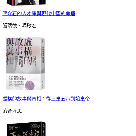
蔣介石的人才庫與現代中國的命運
張瑞德、馮啟宏
虛構的故事與真相：從三皇五帝到始皇帝
落合淳思