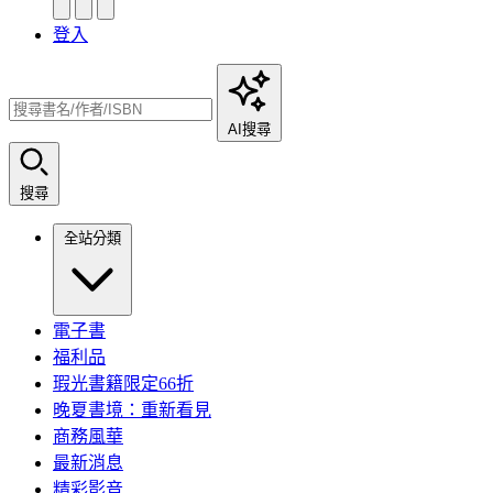
登入
AI搜尋
搜尋
全站分類
電子書
福利品
瑕光書籍限定66折
晚夏書境：重新看見
商務風華
最新消息
精彩影音