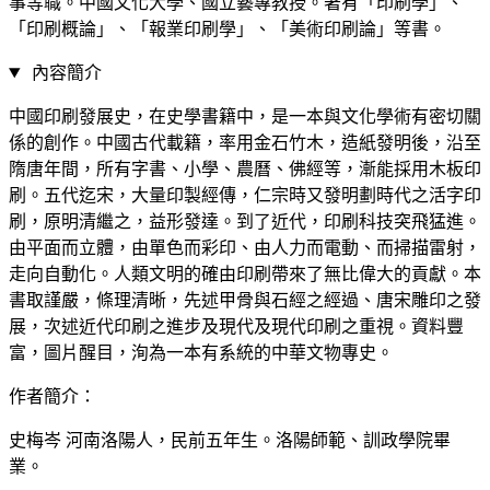
事等職。中國文化大學、國立藝專教授。著有「印刷學」、
「印刷概論」、「報業印刷學」、「美術印刷論」等書。
內容簡介
中國印刷發展史，在史學書籍中，是一本與文化學術有密切關
係的創作。中國古代載籍，率用金石竹木，造紙發明後，沿至
隋唐年間，所有字書、小學、農曆、佛經等，漸能採用木板印
刷。五代迄宋，大量印製經傳，仁宗時又發明劃時代之活字印
刷，原明清繼之，益形發達。到了近代，印刷科技突飛猛進。
由平面而立體，由單色而彩印、由人力而電動、而掃描雷射，
走向自動化。人類文明的確由印刷帶來了無比偉大的貢獻。本
書取謹嚴，條理清晰，先述甲骨與石經之經過、唐宋雕印之發
展，次述近代印刷之進步及現代及現代印刷之重視。資料豐
富，圖片醒目，洵為一本有系統的中華文物專史。
作者簡介：
史梅岑 河南洛陽人，民前五年生。洛陽師範、訓政學院畢
業。