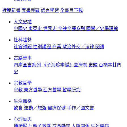
近期新書
套書專區
語言學習
全書目下載
人文史地
中國史
東亞史
世界史
今註今譯系列
國學／史學理論
社科趨勢
社會議題
性別議題
商業
政治外交／法律
閱讀
古籍善本
四庫全書系列
《子海珍本編》臺灣卷
史鏡
百衲本廿四
史
宗教哲學
宗教
東方哲學
西方哲學
哲學研究
生活風格
飲食
運動／旅遊
醫療保健
手作／圖文書
心理勵志
情緒壓力
親子教養
成長勵志
人際關係
生死醫病