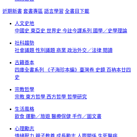
近期新書
套書專區
語言學習
全書目下載
人文史地
中國史
東亞史
世界史
今註今譯系列
國學／史學理論
社科趨勢
社會議題
性別議題
商業
政治外交／法律
閱讀
古籍善本
四庫全書系列
《子海珍本編》臺灣卷
史鏡
百衲本廿四
史
宗教哲學
宗教
東方哲學
西方哲學
哲學研究
生活風格
飲食
運動／旅遊
醫療保健
手作／圖文書
心理勵志
情緒壓力
親子教養
成長勵志
人際關係
生死醫病