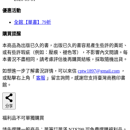
優惠活動
全館【單書】79折
購買提醒
本商品為出版已久的書，出版已久的書容易產生些許的黃斑、
或有些許瑕疵（例如：壓痕、褪色等），不影響內文閱讀。每
本書況不盡相同，請考慮評估後再購買結帳，採取隨機出貨。
如想進一步了解書況詳情，可以來信
cptw1897@gmail.com
，
或點擊右上角「
客服
」留言詢問，感謝您支持臺灣商務印書
館。
分享
福利品不可單獨購買
請先選購一般商品；單筆訂單滿 NT$799 可免費選購福利品。