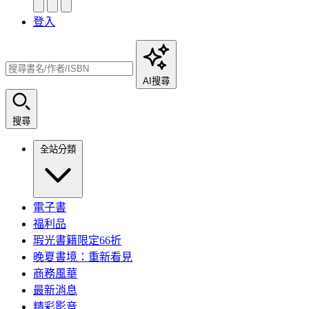
登入
AI搜尋
搜尋
全站分類
電子書
福利品
瑕光書籍限定66折
晚夏書境：重新看見
商務風華
最新消息
精彩影音