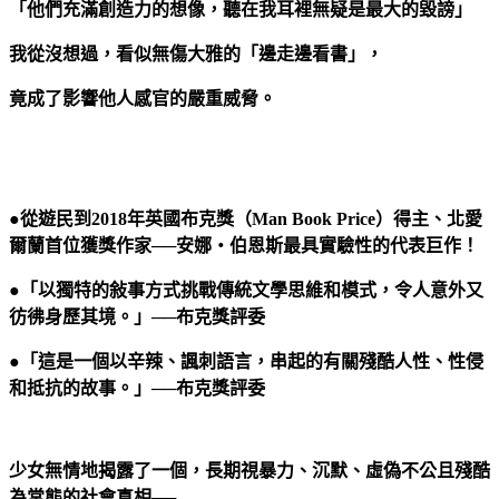
「他們充滿創造力的想像，聽在我耳裡無疑是最大的毀謗」
我從沒想過，看似無傷大雅的「邊走邊看書」，
竟成了影響他人感官的嚴重威脅。
●從遊民到2018年英國布克獎（Man Book Price）得主、北愛
爾蘭首位獲獎作家──安娜‧伯恩斯最具實驗性的代表巨作！
●「以獨特的敍事方式挑戰傳統文學思維和模式，令人意外又
彷彿身歷其境。」──布克獎評委
●「這是一個以辛辣、諷刺語言，串起的有關殘酷人性、性侵
和抵抗的故事。」──布克獎評委
少女無情地揭露了一個，長期視暴力、沉默、虛偽不公且殘酷
為常態的社會真相──