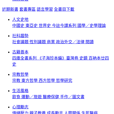
近期新書
套書專區
語言學習
全書目下載
人文史地
中國史
東亞史
世界史
今註今譯系列
國學／史學理論
社科趨勢
社會議題
性別議題
商業
政治外交／法律
閱讀
古籍善本
四庫全書系列
《子海珍本編》臺灣卷
史鏡
百衲本廿四
史
宗教哲學
宗教
東方哲學
西方哲學
哲學研究
生活風格
飲食
運動／旅遊
醫療保健
手作／圖文書
心理勵志
情緒壓力
親子教養
成長勵志
人際關係
生死醫病