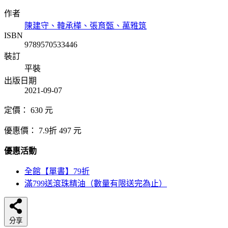
作者
陳建守、韓承樺、張育甄、萬雅筑
ISBN
9789570533446
裝訂
平裝
出版日期
2021-09-07
定價：
630
元
優惠價：
7.9折
497
元
優惠活動
全館【單書】79折
滿799送滾珠精油（數量有限送完為止）
分享