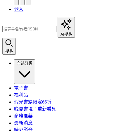
登入
AI搜尋
搜尋
全站分類
電子書
福利品
瑕光書籍限定66折
晚夏書境：重新看見
商務風華
最新消息
精彩影音