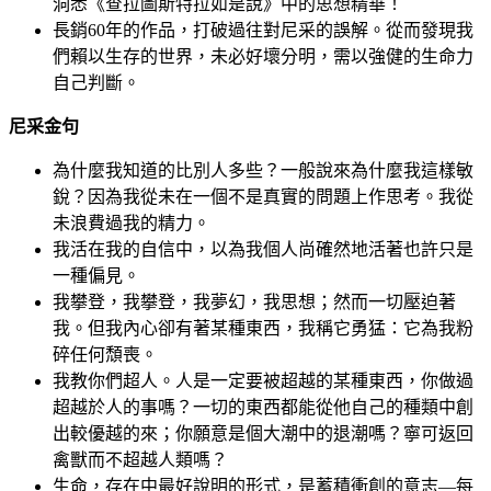
洞悉《查拉圖斯特拉如是說》中的思想精華！
長銷60年的作品，打破過往對尼采的誤解。從而發現我
們賴以生存的世界，未必好壞分明，需以強健的生命力
自己判斷。
尼采金句
為什麼我知道的比別人多些？一般說來為什麼我這樣敏
銳？因為我從未在一個不是真實的問題上作思考。我從
未浪費過我的精力。
我活在我的自信中，以為我個人尚確然地活著也許只是
一種偏見。
我攀登，我攀登，我夢幻，我思想；然而一切壓迫著
我。但我內心卻有著某種東西，我稱它勇猛：它為我粉
碎任何頹喪。
我教你們超人。人是一定要被超越的某種東西，你做過
超越於人的事嗎？一切的東西都能從他自己的種類中創
出較優越的來；你願意是個大潮中的退潮嗎？寧可返回
禽獸而不超越人類嗎？
生命，存在中最好說明的形式，是蓄積衝創的意志—每