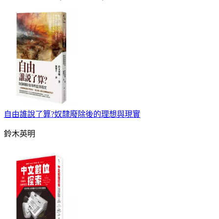
自由誰說了算?奴隸廢除後的理想與現實
鈴木英明