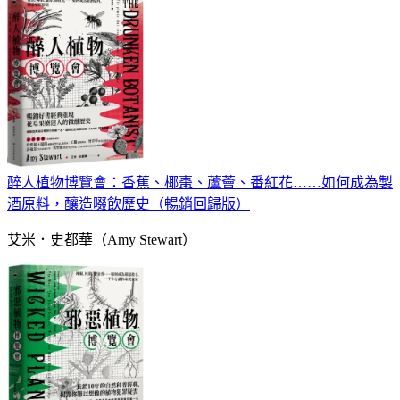
醉人植物博覽會：香蕉、椰棗、蘆薈、番紅花……如何成為製
酒原料，釀造啜飲歷史（暢銷回歸版）
艾米．史都華（Amy Stewart）