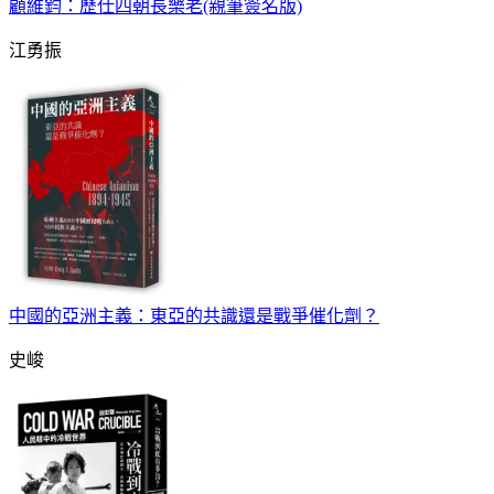
顧維鈞：歷仕四朝長樂老(親筆簽名版)
江勇振
中國的亞洲主義：東亞的共識還是戰爭催化劑？
史峻