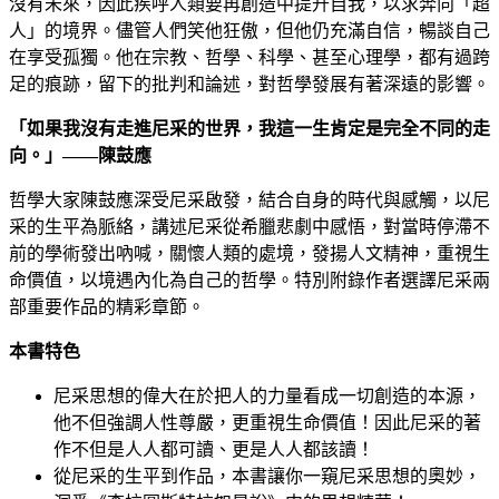
沒有未來，因此疾呼人類要再創造中提升自我，以求奔向「超
人」的境界。儘管人們笑他狂傲，但他仍充滿自信，暢談自己
在享受孤獨。他在宗教、哲學、科學、甚至心理學，都有過跨
足的痕跡，留下的批判和論述，對哲學發展有著深遠的影響。
「如果我沒有走進尼采的世界，我這一生肯定是完全不同的走
向。」——陳鼓應
哲學大家陳鼓應深受尼采啟發，結合自身的時代與感觸，以尼
采的生平為脈絡，講述尼采從希臘悲劇中感悟，對當時停滯不
前的學術發出吶喊，關懷人類的處境，發揚人文精神，重視生
命價值，以境遇內化為自己的哲學。特別附錄作者選譯尼采兩
部重要作品的精彩章節。
本書特色
尼采思想的偉大在於把人的力量看成一切創造的本源，
他不但強調人性尊嚴，更重視生命價值！因此尼采的著
作不但是人人都可讀、更是人人都該讀！
從尼采的生平到作品，本書讓你一窺尼采思想的奧妙，