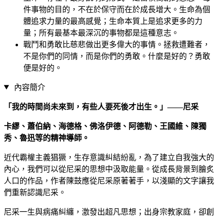
件事物的目的，不在於保守而在於成長增大。生命為個
體追求力量的最高感覺；生命本質上是追求更多的力
量；所有最基本最深沉的事物都是這種意志。
戰鬥和勇敢比慈悲做出更多偉大的事情。拯救遭難者，
不是你們的同情，而是你們的勇敢。什麼是好的？勇敢
便是好的。
內容簡介
「我的時間尚未來到，有些人要死後才出生。」——尼采
卡繆、蕭伯納、海德格、佛洛伊德、阿德勒、王國維、陳獨
秀、魯迅等的精神導師。
近代霸權主義猖獗，生存意識糾結紛亂，為了建立自我強大的
內心，我們可以從尼采的思想中汲取能量。從成長背景到膾炙
人口的作品，作者陳鼓應從尼采原著著手，以淺顯的文字讓我
們重新認識尼采。
尼采一生與病痛糾纏，激發出超凡思想；出身宗教家庭，卻創