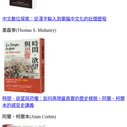
中文數位探索：從漢字輸入到電腦中文化的壯闊歷程
墨磊寧(Thomas S. Mullaney)
時間、欲望與恐懼：如何再現最真實的歷史樣貌，阿蘭‧柯爾
本的感官史講義
阿蘭‧柯爾本(Alain Corbin)