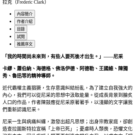
拉克（Frederic Clark）
內容簡介
作者介紹
目錄
試閱
推薦序文
「我的時間尚未來到，有些人要死後才出生。」——尼采
卡繆、蕭伯納、海德格、佛洛伊德、阿德勒、王國維、陳獨
秀、魯迅等的精神導師。
近代霸權主義猖獗，生存意識糾結紛亂，為了建立自我強大的
內心，我們可以從尼采的思想中汲取能量。從成長背景到膾炙
人口的作品，作者陳鼓應從尼采原著著手，以淺顯的文字讓我
們重新認識尼采。
尼采一生與病痛糾纏，激發出超凡思想；出身宗教家庭，卻創
造查拉圖斯特拉宣稱「上帝已死」；憂慮時人頹喪，恐懼文化