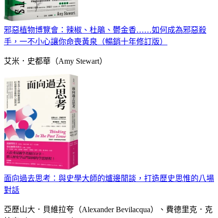
邪惡植物博覽會：辣椒、杜鵑、鬱金香……如何成為邪惡殺
手，一不小心讓你命喪黃泉（暢銷十年修訂版）
艾米．史都華（Amy Stewart）
面向過去思考：與史學大師的爐邊閒談，打造歷史思惟的八場
對話
亞歷山大．貝維拉夸（Alexander Bevilacqua）、費德里克．克