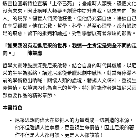
造查拉圖斯特拉宣稱「上帝已死」；憂慮時人頹喪，恐懼文化
沒有未來，因此疾呼人類要再創造中提升自我，以求奔向「超
人」的境界。儘管人們笑他狂傲，但他仍充滿自信，暢談自己
在享受孤獨。他在宗教、哲學、科學、甚至心理學，都有過跨
足的痕跡，留下的批判和論述，對哲學發展有著深遠的影響。
「如果我沒有走進尼采的世界，我這一生肯定是完全不同的走
向。」——陳鼓應
哲學大家陳鼓應深受尼采啟發，結合自身的時代與感觸，以尼
采的生平為脈絡，講述尼采從希臘悲劇中感悟，對當時停滯不
前的學術發出吶喊，關懷人類的處境，發揚人文精神，重視生
命價值，以境遇內化為自己的哲學。特別附錄作者選譯尼采兩
部重要作品的精彩章節。
本書特色
尼采思想的偉大在於把人的力量看成一切創造的本源，
他不但強調人性尊嚴，更重視生命價值！因此尼采的著
作不但是人人都可讀、更是人人都該讀！