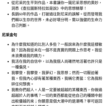
從尼采的生平到作品，本書讓你一窺尼采思想的奧妙，
洞悉《查拉圖斯特拉如是說》中的思想精華！
長銷60年的作品，打破過往對尼采的誤解。從而發現我
們賴以生存的世界，未必好壞分明，需以強健的生命力
自己判斷。
尼采金句
為什麼我知道的比別人多些？一般說來為什麼我這樣敏
銳？因為我從未在一個不是真實的問題上作思考。我從
未浪費過我的精力。
我活在我的自信中，以為我個人尚確然地活著也許只是
一種偏見。
我攀登，我攀登，我夢幻，我思想；然而一切壓迫著
我。但我內心卻有著某種東西，我稱它勇猛：它為我粉
碎任何頹喪。
我教你們超人。人是一定要被超越的某種東西，你做過
超越於人的事嗎？一切的東西都能從他自己的種類中創
出較優越的來；你願意是個大潮中的退潮嗎？寧可返回