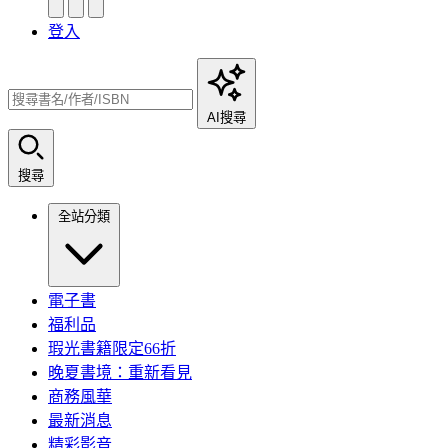
登入
AI搜尋
搜尋
全站分類
電子書
福利品
瑕光書籍限定66折
晚夏書境：重新看見
商務風華
最新消息
精彩影音