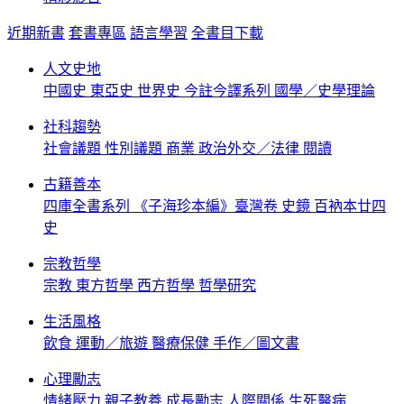
近期新書
套書專區
語言學習
全書目下載
人文史地
中國史
東亞史
世界史
今註今譯系列
國學／史學理論
社科趨勢
社會議題
性別議題
商業
政治外交／法律
閱讀
古籍善本
四庫全書系列
《子海珍本編》臺灣卷
史鏡
百衲本廿四
史
宗教哲學
宗教
東方哲學
西方哲學
哲學研究
生活風格
飲食
運動／旅遊
醫療保健
手作／圖文書
心理勵志
情緒壓力
親子教養
成長勵志
人際關係
生死醫病