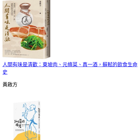
人間有味是清歡：東坡肉、元脩菜、真一酒，蘇軾的飲食生命
史
黃啟方