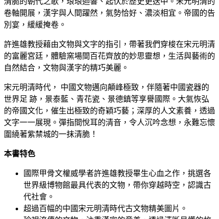
清脆的朝代之歌，琅琅迴響、起伏於歷史更迭中。宋元明清的
卷軸開展，漢字與人間躍然，氣勢恰好、濃淡相宜。帝國的告
別宴，緩緩掩卷。
許進雄教授藉由文物與文字的指引，帶著我們穿梭在宋元明清
的富麗宮廷，體驗窯場間百花齊放的妙思靈想，生活與藝術的
自然結合，文物與漢字的精巧美麗。
宋元明清時代， 中國文物邁向顛峰極致，伴隨著中國瓷器的
世界足 跡，景泰藍、青花瓷、景德鎮等享譽國際。大氣恢弘
的帝國文化，催生出極致的奇穎巧藝；深厚的人文素養，透過
文字一一展現。彈指間悅耳的清音，令人沉吟念想，永難忘懷
圍繞著紫禁城的一抹清脆！
本書特色
國際甲骨文權威學者許進雄教授畢生心血之作，挑選各
世界級博物館最具代表的文物，帶你穿越時空，認識古
代社會。
超過百幅的中國宋元明清時代古文物精美圖片。