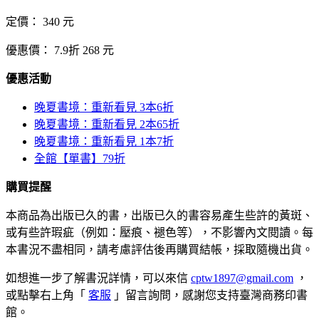
定價：
340
元
優惠價：
7.9折
268
元
優惠活動
晚夏書境：重新看見 3本6折
晚夏書境：重新看見 2本65折
晚夏書境：重新看見 1本7折
全館【單書】79折
購買提醒
本商品為出版已久的書，出版已久的書容易產生些許的黃斑、
或有些許瑕疵（例如：壓痕、褪色等），不影響內文閱讀。每
本書況不盡相同，請考慮評估後再購買結帳，採取隨機出貨。
如想進一步了解書況詳情，可以來信
cptw1897@gmail.com
，
或點擊右上角「
客服
」留言詢問，感謝您支持臺灣商務印書
館。