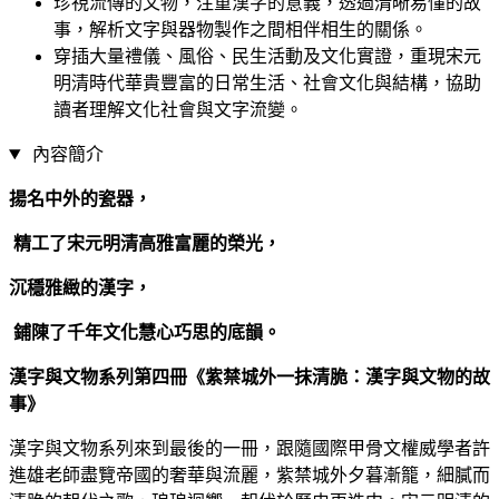
珍視流傳的文物，注重漢字的意義，透過清晰易懂的故
事，解析文字與器物製作之間相伴相生的關係。
穿插大量禮儀、風俗、民生活動及文化實證，重現宋元
明清時代華貴豐富的日常生活、社會文化與結構，協助
讀者理解文化社會與文字流變。
內容簡介
揚名中外的瓷器，
精工了宋元明清高雅富麗的榮光，
沉穩雅緻的漢字，
鋪陳了千年文化慧心巧思的底韻。
漢字與文物系列第四冊《紫禁城外一抹清脆：漢字與文物的故
事》
漢字與文物系列來到最後的一冊，跟隨國際甲骨文權威學者許
進雄老師盡覽帝國的奢華與流麗，紫禁城外夕暮漸籠，細膩而