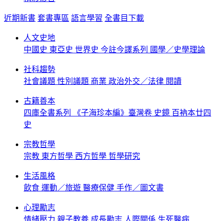
近期新書
套書專區
語言學習
全書目下載
人文史地
中國史
東亞史
世界史
今註今譯系列
國學／史學理論
社科趨勢
社會議題
性別議題
商業
政治外交／法律
閱讀
古籍善本
四庫全書系列
《子海珍本編》臺灣卷
史鏡
百衲本廿四
史
宗教哲學
宗教
東方哲學
西方哲學
哲學研究
生活風格
飲食
運動／旅遊
醫療保健
手作／圖文書
心理勵志
情緒壓力
親子教養
成長勵志
人際關係
生死醫病