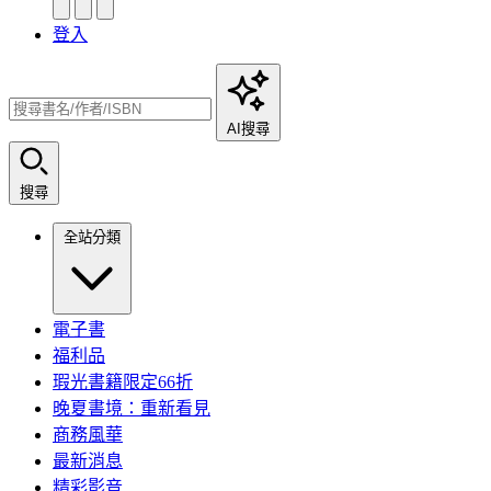
登入
AI搜尋
搜尋
全站分類
電子書
福利品
瑕光書籍限定66折
晚夏書境：重新看見
商務風華
最新消息
精彩影音