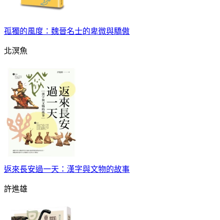
孤獨的風度：魏晉名士的卑微與驕傲
北溟魚
返來長安過一天：漢字與文物的故事
許進雄