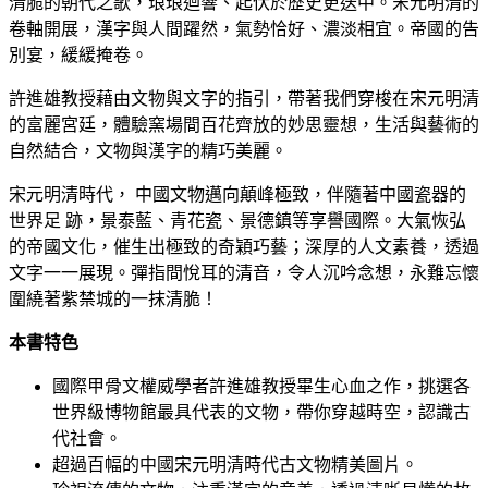
清脆的朝代之歌，琅琅迴響、起伏於歷史更迭中。宋元明清的
卷軸開展，漢字與人間躍然，氣勢恰好、濃淡相宜。帝國的告
別宴，緩緩掩卷。
許進雄教授藉由文物與文字的指引，帶著我們穿梭在宋元明清
的富麗宮廷，體驗窯場間百花齊放的妙思靈想，生活與藝術的
自然結合，文物與漢字的精巧美麗。
宋元明清時代， 中國文物邁向顛峰極致，伴隨著中國瓷器的
世界足 跡，景泰藍、青花瓷、景德鎮等享譽國際。大氣恢弘
的帝國文化，催生出極致的奇穎巧藝；深厚的人文素養，透過
文字一一展現。彈指間悅耳的清音，令人沉吟念想，永難忘懷
圍繞著紫禁城的一抹清脆！
本書特色
國際甲骨文權威學者許進雄教授畢生心血之作，挑選各
世界級博物館最具代表的文物，帶你穿越時空，認識古
代社會。
超過百幅的中國宋元明清時代古文物精美圖片。