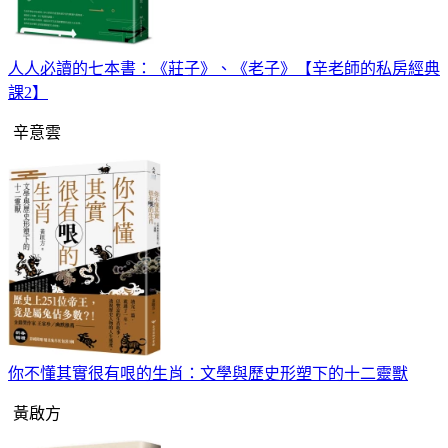
人人必讀的七本書：《莊子》、《老子》【辛老師的私房經典
課2】
辛意雲
你不懂其實很有哏的生肖：文學與歷史形塑下的十二靈獸
黃啟方