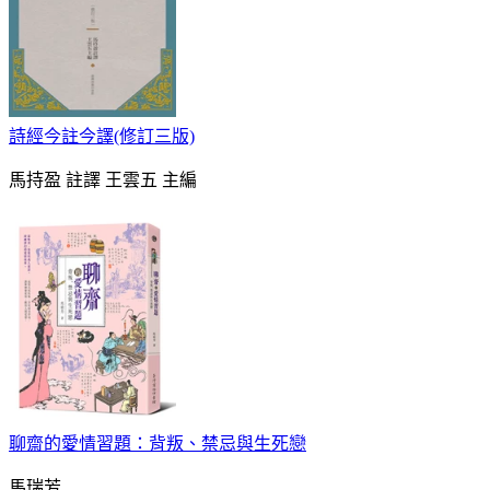
詩經今註今譯(修訂三版)
馬持盈 註譯 王雲五 主編
聊齋的愛情習題：背叛、禁忌與生死戀
馬瑞芳