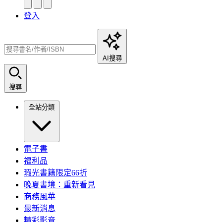
登入
AI搜尋
搜尋
全站分類
電子書
福利品
瑕光書籍限定66折
晚夏書境：重新看見
商務風華
最新消息
精彩影音