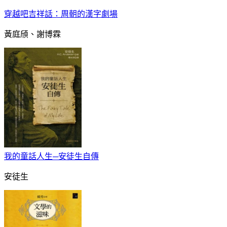
穿越吧吉祥話：周朝的漢字劇場
黃庭頎、謝博霖
我的童話人生─安徒生自傳
安徒生