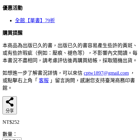
優惠活動
全館【單書】79折
購買提醒
本商品為出版已久的書，出版已久的書容易產生些許的黃斑、
或有些許瑕疵（例如：壓痕、褪色等），不影響內文閱讀。每
本書況不盡相同，請考慮評估後再購買結帳，採取隨機出貨。
如想進一步了解書況詳情，可以來信
cptw1897@gmail.com
，
或點擊右上角「
客服
」留言詢問，感謝您支持臺灣商務印書
館。
分享
NT$252
數量：