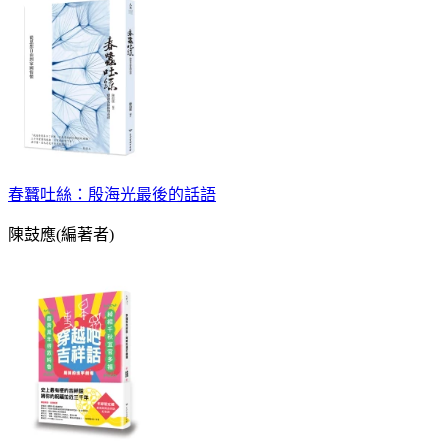
春蠶吐絲：殷海光最後的話語
陳鼓應(編著者)