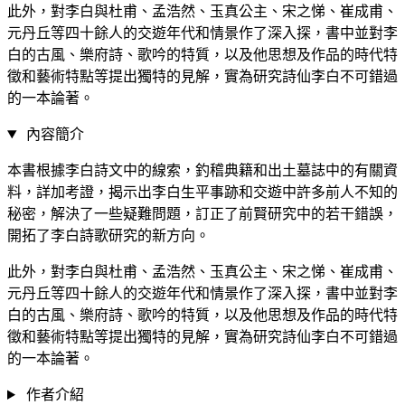
此外，對李白與杜甫、孟浩然、玉真公主、宋之悌、崔成甫、
元丹丘等四十餘人的交遊年代和情景作了深入探，書中並對李
白的古風、樂府詩、歌吟的特質，以及他思想及作品的時代特
徵和藝術特點等提出獨特的見解，實為研究詩仙李白不可錯過
的一本論著。
內容簡介
本書根據李白詩文中的線索，釣稽典籍和出土墓誌中的有關資
料，詳加考證，揭示出李白生平事跡和交遊中許多前人不知的
秘密，解決了一些疑難問題，訂正了前賢研究中的若干錯誤，
開拓了李白詩歌研究的新方向。
此外，對李白與杜甫、孟浩然、玉真公主、宋之悌、崔成甫、
元丹丘等四十餘人的交遊年代和情景作了深入探，書中並對李
白的古風、樂府詩、歌吟的特質，以及他思想及作品的時代特
徵和藝術特點等提出獨特的見解，實為研究詩仙李白不可錯過
的一本論著。
作者介紹