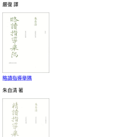
嚴復 譯
略讀指導舉隅
朱自清 著