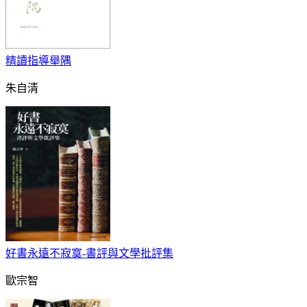
精讀指導舉隅
朱自清
好書永遠不寂寞-書評與文學批評集
歐宗智