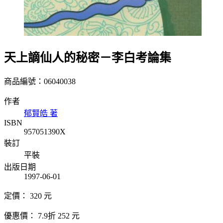
天上謫仙人的秘密－李白考論集
商品編號：06040038
作者
郁賢皓 著
ISBN
957051390X
裝訂
平裝
出版日期
1997-06-01
定價：
320
元
優惠價：
7.9折
252
元