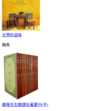
文學的滋味
韓秀
嚴復先生翻譯名著叢刊(平)