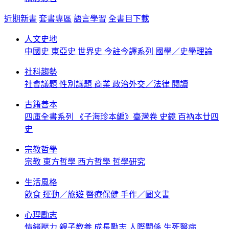
近期新書
套書專區
語言學習
全書目下載
人文史地
中國史
東亞史
世界史
今註今譯系列
國學／史學理論
社科趨勢
社會議題
性別議題
商業
政治外交／法律
閱讀
古籍善本
四庫全書系列
《子海珍本編》臺灣卷
史鏡
百衲本廿四
史
宗教哲學
宗教
東方哲學
西方哲學
哲學研究
生活風格
飲食
運動／旅遊
醫療保健
手作／圖文書
心理勵志
情緒壓力
親子教養
成長勵志
人際關係
生死醫病