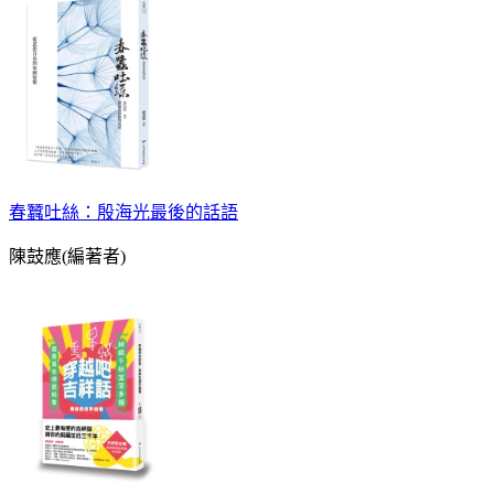
春蠶吐絲：殷海光最後的話語
陳鼓應(編著者)