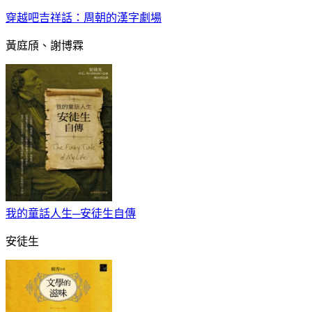
穿越吧吉祥話：周朝的漢字劇場
黃庭頎、謝博霖
我的童話人生─安徒生自傳
安徒生