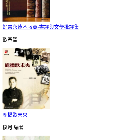
好書永遠不寂寞-書評與文學批評集
歐宗智
鹿橋歌未央
樸月 編著