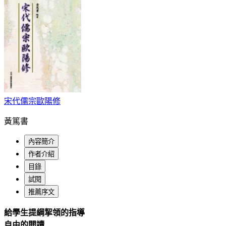
宋代儒宗歐陽修
黃篤書
內容簡介
作者介紹
目錄
試閱
推薦序文
給學生提綱挈領的指導
自由的閱讀