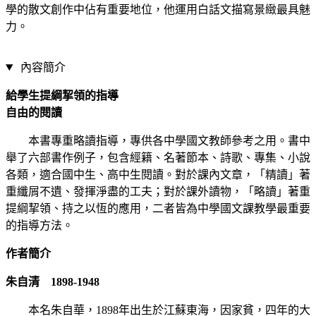
學的散文創作中佔有重要地位，他運用白話文描寫景緻最具魅
力。
內容簡介
給學生提綱挈領的指導
自由的閱讀
本書專重略讀指導，專供各中學國文教師參考之用。書中
舉了六部書作例子，包含經籍、名著節本、詩歌、專集、小說
各類，適合國中生、高中生閱讀。對於課內文章，「精讀」著
重纖屑不遺、發揮淨盡的工夫；對於課外讀物，「略讀」著重
提綱挈領、持之以恆的應用，二者皆為中學國文課教學最重要
的指導方法。
作者簡介
朱自清 1898-1948
本名朱自華，1898年出生於江蘇東海，因家貧，四年的大