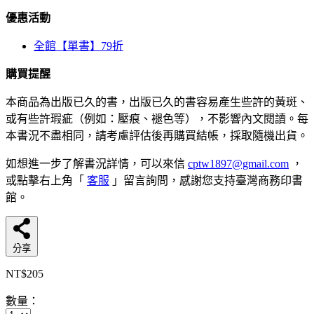
優惠活動
全館【單書】79折
購買提醒
本商品為出版已久的書，出版已久的書容易產生些許的黃斑、
或有些許瑕疵（例如：壓痕、褪色等），不影響內文閱讀。每
本書況不盡相同，請考慮評估後再購買結帳，採取隨機出貨。
如想進一步了解書況詳情，可以來信
cptw1897@gmail.com
，
或點擊右上角「
客服
」留言詢問，感謝您支持臺灣商務印書
館。
分享
NT$205
數量：