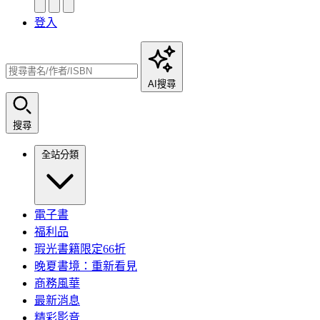
登入
AI搜尋
搜尋
全站分類
電子書
福利品
瑕光書籍限定66折
晚夏書境：重新看見
商務風華
最新消息
精彩影音