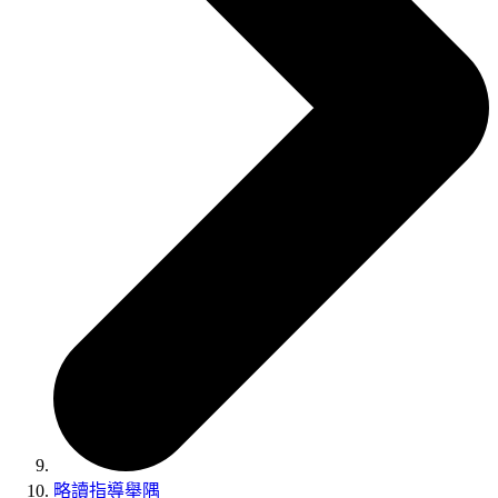
略讀指導舉隅