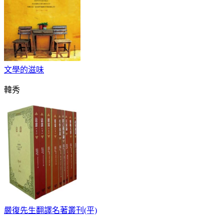
文學的滋味
韓秀
嚴復先生翻譯名著叢刊(平)