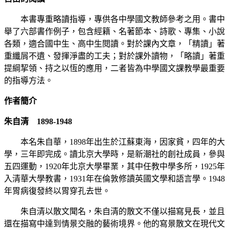
本書專重略讀指導，專供各中學國文教師參考之用。書中
舉了六部書作例子，包含經籍、名著節本、詩歌、專集、小說
各類，適合國中生、高中生閱讀。對於課內文章，「精讀」著
重纖屑不遺、發揮淨盡的工夫；對於課外讀物，「略讀」著重
提綱挈領、持之以恆的應用，二者皆為中學國文課教學最重要
的指導方法。
作者簡介
朱自清 1898-1948
本名朱自華，1898年出生於江蘇東海，因家貧，四年的大
學，三年即完成。讀北京大學時，是新潮社的創社成員，參與
五四運動，1920年北京大學畢業，其中任教中學多所，1925年
入清華大學教書，1931年在倫敦修讀英國文學和語言學。1948
年胃病復發終以胃穿孔去世。
朱自清以散文聞名，朱自清的散文不僅以描寫見長，並且
還在描寫中達到情景交融的藝術境界。他的寫景散文在現代文