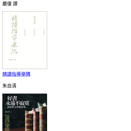
嚴復 譯
精讀指導舉隅
朱自清