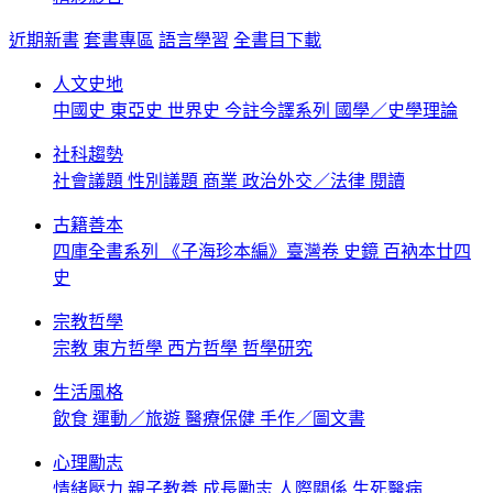
近期新書
套書專區
語言學習
全書目下載
人文史地
中國史
東亞史
世界史
今註今譯系列
國學／史學理論
社科趨勢
社會議題
性別議題
商業
政治外交／法律
閱讀
古籍善本
四庫全書系列
《子海珍本編》臺灣卷
史鏡
百衲本廿四
史
宗教哲學
宗教
東方哲學
西方哲學
哲學研究
生活風格
飲食
運動／旅遊
醫療保健
手作／圖文書
心理勵志
情緒壓力
親子教養
成長勵志
人際關係
生死醫病