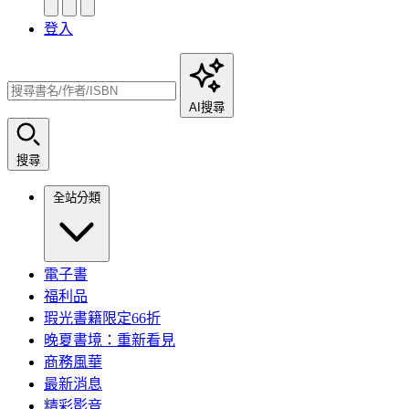
登入
AI搜尋
搜尋
全站分類
電子書
福利品
瑕光書籍限定66折
晚夏書境：重新看見
商務風華
最新消息
精彩影音