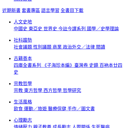
近期新書
套書專區
語言學習
全書目下載
人文史地
中國史
東亞史
世界史
今註今譯系列
國學／史學理論
社科趨勢
社會議題
性別議題
商業
政治外交／法律
閱讀
古籍善本
四庫全書系列
《子海珍本編》臺灣卷
史鏡
百衲本廿四
史
宗教哲學
宗教
東方哲學
西方哲學
哲學研究
生活風格
飲食
運動／旅遊
醫療保健
手作／圖文書
心理勵志
情緒壓力
親子教養
成長勵志
人際關係
生死醫病