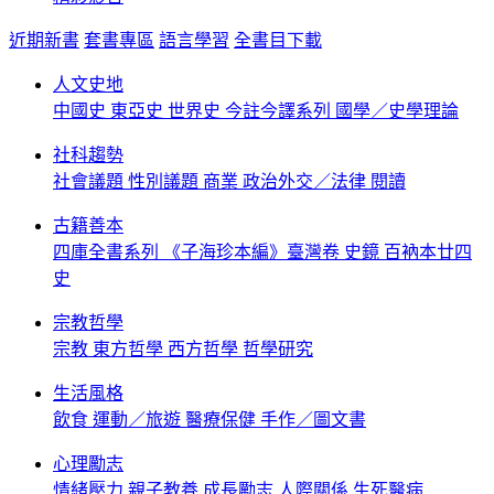
近期新書
套書專區
語言學習
全書目下載
人文史地
中國史
東亞史
世界史
今註今譯系列
國學／史學理論
社科趨勢
社會議題
性別議題
商業
政治外交／法律
閱讀
古籍善本
四庫全書系列
《子海珍本編》臺灣卷
史鏡
百衲本廿四
史
宗教哲學
宗教
東方哲學
西方哲學
哲學研究
生活風格
飲食
運動／旅遊
醫療保健
手作／圖文書
心理勵志
情緒壓力
親子教養
成長勵志
人際關係
生死醫病