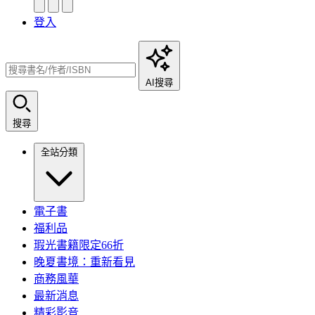
登入
AI搜尋
搜尋
全站分類
電子書
福利品
瑕光書籍限定66折
晚夏書境：重新看見
商務風華
最新消息
精彩影音