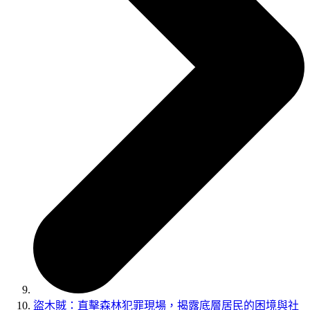
盜木賊：直擊森林犯罪現場，揭露底層居民的困境與社