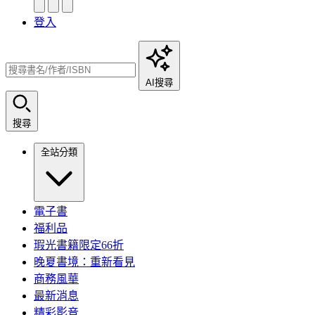
登入
AI搜尋
搜尋
全站分類
電子書
福利品
瑕光書籍限定66折
晚夏書境：重新看見
商務風華
最新消息
精彩影音