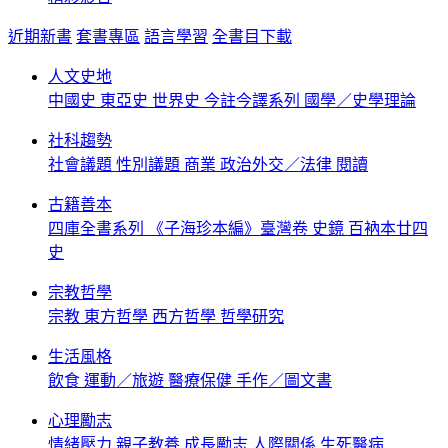
近期新書
套書專區
語言學習
全書目下載
人文史地
中國史
東亞史
世界史
今註今譯系列
國學／史學理論
社科趨勢
社會議題
性別議題
商業
政治外交／法律
閱讀
古籍善本
四庫全書系列
《子海珍本編》臺灣卷
史鏡
百衲本廿四
史
宗教哲學
宗教
東方哲學
西方哲學
哲學研究
生活風格
飲食
運動／旅遊
醫療保健
手作／圖文書
心理勵志
情緒壓力
親子教養
成長勵志
人際關係
生死醫病