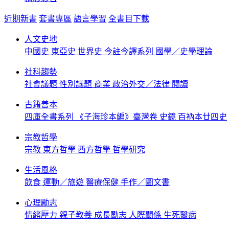
近期新書
套書專區
語言學習
全書目下載
人文史地
中國史
東亞史
世界史
今註今譯系列
國學／史學理論
社科趨勢
社會議題
性別議題
商業
政治外交／法律
閱讀
古籍善本
四庫全書系列
《子海珍本編》臺灣卷
史鏡
百衲本廿四史
宗教哲學
宗教
東方哲學
西方哲學
哲學研究
生活風格
飲食
運動／旅遊
醫療保健
手作／圖文書
心理勵志
情緒壓力
親子教養
成長勵志
人際關係
生死醫病