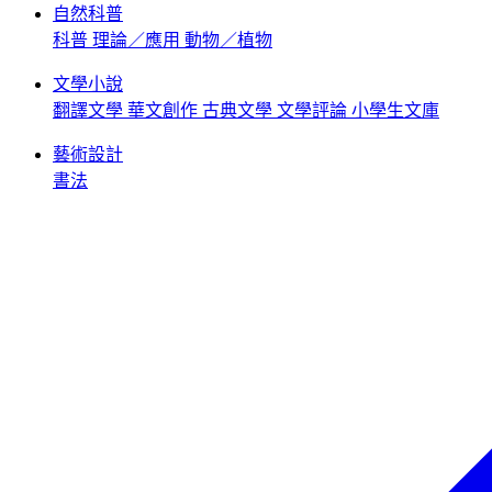
自然科普
科普
理論／應用
動物／植物
文學小說
翻譯文學
華文創作
古典文學
文學評論
小學生文庫
藝術設計
書法