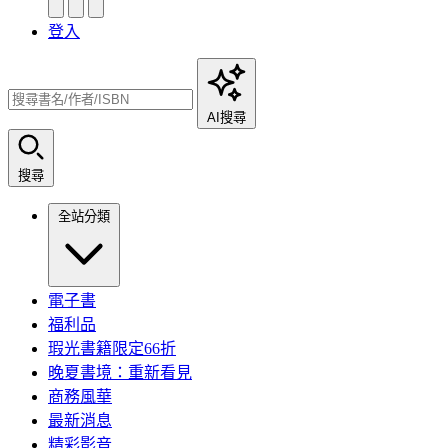
登入
AI搜尋
搜尋
全站分類
電子書
福利品
瑕光書籍限定66折
晚夏書境：重新看見
商務風華
最新消息
精彩影音