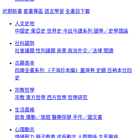
近期新書
套書專區
語言學習
全書目下載
人文史地
中國史
東亞史
世界史
今註今譯系列
國學／史學理論
社科趨勢
社會議題
性別議題
商業
政治外交／法律
閱讀
古籍善本
四庫全書系列
《子海珍本編》臺灣卷
史鏡
百衲本廿四
史
宗教哲學
宗教
東方哲學
西方哲學
哲學研究
生活風格
飲食
運動／旅遊
醫療保健
手作／圖文書
心理勵志
情緒壓力
親子教養
成長勵志
人際關係
生死醫病