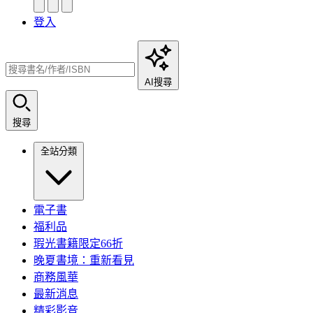
登入
AI搜尋
搜尋
全站分類
電子書
福利品
瑕光書籍限定66折
晚夏書境：重新看見
商務風華
最新消息
精彩影音