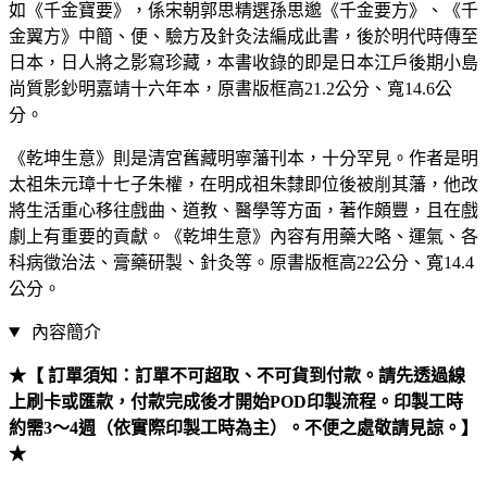
如《千金寶要》，係宋朝郭思精選孫思邈《千金要方》、《千
金翼方》中簡、便、驗方及針灸法編成此書，後於明代時傳至
日本，日人將之影寫珍藏，本書收錄的即是日本江戶後期小島
尚質影鈔明嘉靖十六年本，原書版框高21.2公分、寬14.6公
分。
《乾坤生意》則是清宮舊藏明寧藩刊本，十分罕見。作者是明
太祖朱元璋十七子朱權，在明成祖朱隸即位後被削其藩，他改
將生活重心移往戲曲、道教、醫學等方面，著作頗豐，且在戲
劇上有重要的貢獻。《乾坤生意》內容有用藥大略、運氣、各
科病徵治法、膏藥研製、針灸等。原書版框高22公分、寬14.4
公分。
內容簡介
★【 訂單須知：訂單不可超取、不可貨到付款。請先透過線
上刷卡或匯款，付款完成後才開始POD印製流程。印製工時
約需3～4週（依實際印製工時為主）。不便之處敬請見諒。】
★