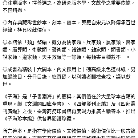
◎注重版本，擇善選之，為研究版本學、文獻學之重要依據，
不容錯過。
◎內存典藏稀世鈔本、刻本、寫本，蒐羅自宋元以降傳承百世
經緯，極具收藏價值。
◎本館依「類」整編，概分為儒家類、兵家類、農家類、醫家
類、曆算類、術數類、藝術類、譜錄類、雜家類、類書類、小
說家類、道家類、天主教類等十餘類，每類書目種數不一。
◎成書為精裝十六開本，內文採用七十磅高級米色道林紙，另
加編總目、分冊目錄、總頁碼，以利讀者翻檢查找，謹以獻
世。
《子海》是「子書淵海」的簡稱，其價值在於大量珍本古籍的
重現。繼《文淵閣四庫全書》、《四部叢刊正編》及《四部叢
刊廣編》之後，臺灣商務印書館再度竭力推廣古籍善本，推出
《子海珍本編》供各界閱讀珍藏。
所言善本，是指在學術價值、文物價值、藝術價值比一般古籍