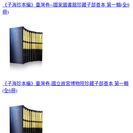
《子海珍本編》臺灣卷─國家圖書館珍藏子部善本 第一輯(全9
冊)
《子海珍本編》臺灣卷-國立故宮博物院珍藏子部善本 第一輯
(全6冊)