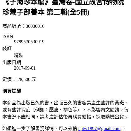
《子海珍本編》臺灣卷-國立故宮博物院
珍藏子部善本 第二輯(全5冊)
商品編號：30030016
ISBN
9789570530919
裝訂
精裝
出版日期
2017-09-01
定價：
28,500
元
購買提醒
本商品為出版已久的書，出版已久的書容易產生些許的黃斑、
或有些許瑕疵（例如：壓痕、褪色等），不影響內文閱讀。每
本書況不盡相同，請考慮評估後再購買結帳，採取隨機出貨。
如想進一步了解書況詳情，可以來信
cptw1897@gmail.com
，