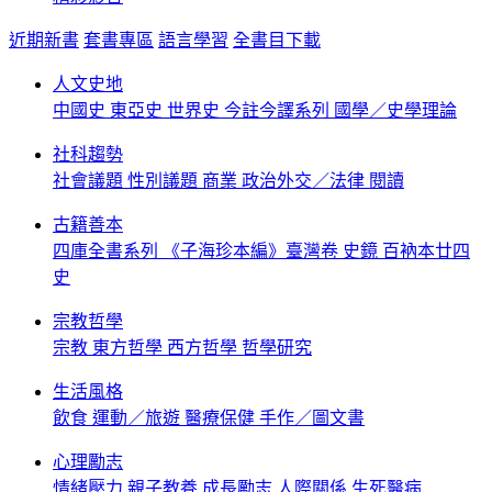
近期新書
套書專區
語言學習
全書目下載
人文史地
中國史
東亞史
世界史
今註今譯系列
國學／史學理論
社科趨勢
社會議題
性別議題
商業
政治外交／法律
閱讀
古籍善本
四庫全書系列
《子海珍本編》臺灣卷
史鏡
百衲本廿四
史
宗教哲學
宗教
東方哲學
西方哲學
哲學研究
生活風格
飲食
運動／旅遊
醫療保健
手作／圖文書
心理勵志
情緒壓力
親子教養
成長勵志
人際關係
生死醫病