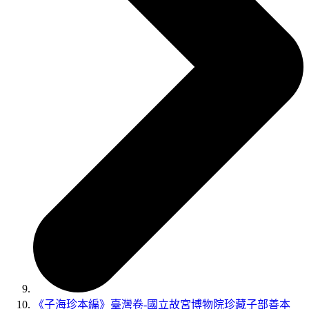
《子海珍本編》臺灣卷-國立故宮博物院珍藏子部善本