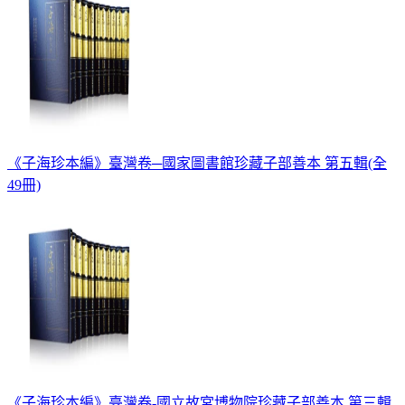
《子海珍本編》臺灣卷─國家圖書館珍藏子部善本 第五輯(全
49冊)
《子海珍本編》臺灣卷-國立故宮博物院珍藏子部善本 第三輯