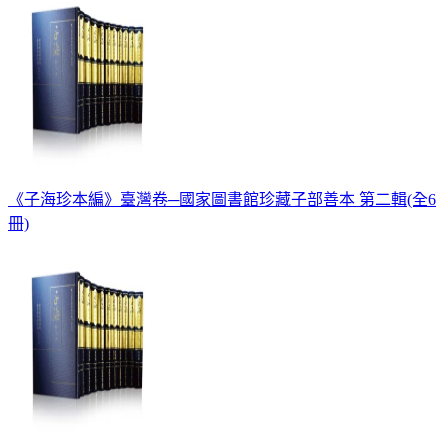
《子海珍本編》臺灣卷─國家圖書館珍藏子部善本 第二輯(全6
冊)