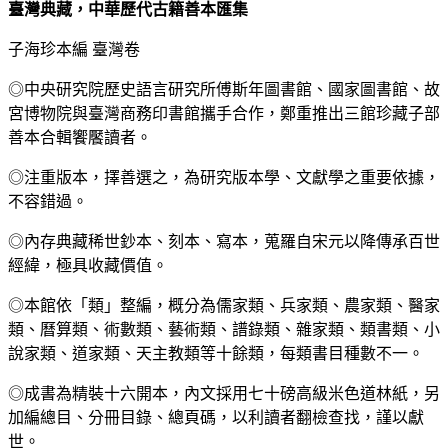
臺灣典藏，中華歷代古籍善本匯集
子海珍本編 臺灣卷
◎中央研究院歷史語言研究所傅斯年圖書館、國家圖書館、故
宮博物院與臺灣商務印書館攜手合作，鄭重推出三館珍藏子部
善本合輯饗饜讀者。
◎注重版本，擇善選之，為研究版本學、文獻學之重要依據，
不容錯過。
◎內存典藏稀世鈔本、刻本、寫本，蒐羅自宋元以降傳承百世
經緯，極具收藏價值。
◎本館依「類」整編，概分為儒家類、兵家類、農家類、醫家
類、曆算類、術數類、藝術類、譜錄類、雜家類、類書類、小
說家類、道家類、天主教類等十餘類，每類書目種數不一。
◎成書為精裝十六開本，內文採用七十磅高級米色道林紙，另
加編總目、分冊目錄、總頁碼，以利讀者翻檢查找，謹以獻
世。