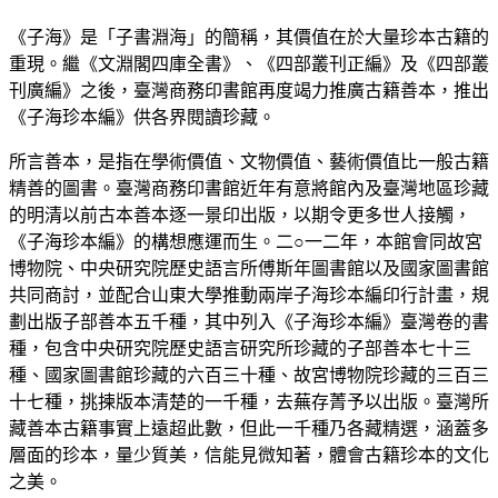
《子海》是「子書淵海」的簡稱，其價值在於大量珍本古籍的
重現。繼《文淵閣四庫全書》、《四部叢刊正編》及《四部叢
刊廣編》之後，臺灣商務印書館再度竭力推廣古籍善本，推出
《子海珍本編》供各界閱讀珍藏。
所言善本，是指在學術價值、文物價值、藝術價值比一般古籍
精善的圖書。臺灣商務印書館近年有意將館內及臺灣地區珍藏
的明清以前古本善本逐一景印出版，以期令更多世人接觸，
《子海珍本編》的構想應運而生。二○一二年，本館會同故宮
博物院、中央研究院歷史語言所傅斯年圖書館以及國家圖書館
共同商討，並配合山東大學推動兩岸子海珍本編印行計畫，規
劃出版子部善本五千種，其中列入《子海珍本編》臺灣卷的書
種，包含中央研究院歷史語言研究所珍藏的子部善本七十三
種、國家圖書館珍藏的六百三十種、故宮博物院珍藏的三百三
十七種，挑揀版本清楚的一千種，去蕪存菁予以出版。臺灣所
藏善本古籍事實上遠超此數，但此一千種乃各藏精選，涵蓋多
層面的珍本，量少質美，信能見微知著，體會古籍珍本的文化
之美。