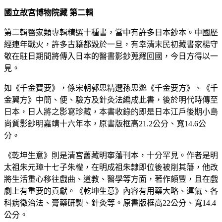
國立故宮博物院藏 第二輯
第二輯醫家類專輯精選十種書，當中有許多日本鈔本。中國歷
經連年戰火，許多古籍都毀於一旦，有幸清末民初藏書家楊守
敬在駐日期間將傳入日本的醫書影鈔蒐羅回國，今日方得以一
見。
如《千金寶要》，係宋朝郭思精選孫思邈《千金要方》、《千
金翼方》中簡、便、驗方及針灸法編成此書，後於明代時傳至
日本，日人將之影寫珍藏，本書收錄的即是日本江戶後期小島
尚質影鈔明嘉靖十六年本，原書版框高21.2公分、寬14.6公
分。
《乾坤生意》則是清宮舊藏明寧藩刊本，十分罕見。作者是明
太祖朱元璋十七子朱權，在明成祖朱隸即位後被削其藩，他改
將生活重心移往戲曲、道教、醫學等方面，著作頗豐，且在戲
劇上有重要的貢獻。《乾坤生意》內容有用藥大略、運氣、各
科病徵治法、膏藥研製、針灸等。原書版框高22公分、寬14.4
公分。