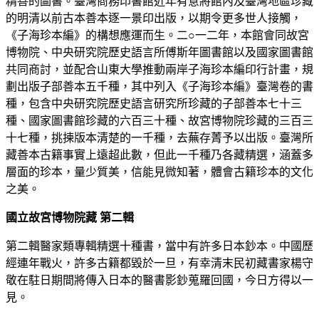
精善的圖書。臺灣商務印書館近年有意將館內及臺灣地區珍藏
的明清以前古本善本逐一景印出版，以期令更多世人接觸，
《子海珍本編》的構想應運而生。二○一二年，本館會同故宮
博物院、中央研究院歷史語言所傅斯年圖書館以及國家圖書館
共同商討，並配合山東大學推動兩岸子海珍本編印行計畫，規
劃出版子部善本五千種，其中列入《子海珍本編》臺灣卷的書
種，包含中央研究院歷史語言研究所珍藏的子部善本七十三
種、國家圖書館珍藏的六百三十種、故宮博物院珍藏的三百三
十七種，挑揀版本清楚的一千種，去蕪存菁予以出版。臺灣所
藏善本古籍事實上遠超此數，但此一千種乃各藏精選，涵蓋多
層面的珍本，量少質美，信能見微知著，體會古籍珍本的文化
之美。
國立故宮博物院藏 第二輯
第二輯醫家類專輯精選十種書，當中有許多日本鈔本。中國歷
經連年戰火，許多古籍都毀於一旦，有幸清末民初藏書家楊守
敬在駐日期間將傳入日本的醫書影鈔蒐羅回國，今日方得以一
見。