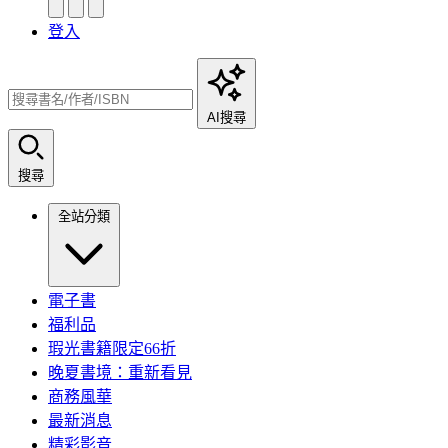
登入
AI搜尋
搜尋
全站分類
電子書
福利品
瑕光書籍限定66折
晚夏書境：重新看見
商務風華
最新消息
精彩影音