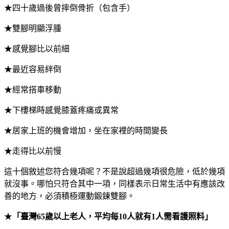
★四十歲過後曾摔倒骨折（包含手）
★雙腳明顯浮腫
★感覺腳比以前細
★最近容易絆倒
★經常搭車移動
★下樓梯時感覺膝蓋疼痛或異常
★居家上班的機會增加，坐在家裡的時間變長
★走得比以前慢
這十個敘述您符合幾項呢？不是說超過幾項很危險，低於幾項
就沒事。哪怕只符合其中一項，同樣表示日常生活中有應該改
善的地方，必須積極運動鍛鍊雙腳。
★
「臺灣65歲以上老人，平均每10人就有1人需看護照料」