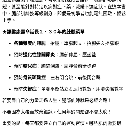
題，甚至能針對特定疾病對症下藥，減緩不適症狀。在這本書
中，腿部訓練按等級劃分，即便是初學者也能毫無困難，輕鬆
上手。
★
讓健康壽命延長２、３０年的練腿菜單
各種難度
的練腿：抬腿、單腳起立、抬腳尖＆提腳跟
預防
退化性膝關節炎
：腿部伸屈、壓坐墊
預防
糖尿病
：胸背深蹲、肩胛骨前箭步蹲
預防
骨質疏鬆症
：左右閉合跳、前後閉合跳
預防
失智症
：單腳平衡站立＆屈指數數、用腳尖寫數字
若要靠自己的力量走過人生，腿部訓練就是必經之路！
不要因為太老而放棄鍛鍊，任何年齡開始都不會太晚！
重要的是，每天都要建立自己的運動習慣。哪些肌肉需要鍛