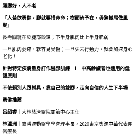
腰腿好，人不老
「人若欲勇健，腳就要惜命命；樹頭徛予在，毋驚樹尾做風
颱」
長壽關鍵在於腿部鍛鍊；下半身肌肉比上半身脆弱
一旦肌肉萎縮，就容易受傷；一旦失去行動力，就會加速身心
老化！
針對特定疾病量身訂作腿部訓練 Í
中高齡讀者也適用的健
護原則
不依賴別人跟輔具，靠自己的雙腳，走向自信的人生下半場
勇健推薦
呂紹睿
｜大林慈濟醫院關節中心主任
林瀛洲
｜臺灣運動醫學學會理事長，2020東京奧運中華代表團
醫療長