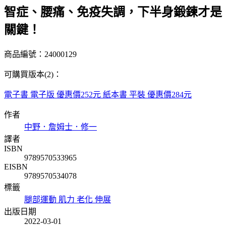
智症、腰痛、免疫失調，下半身鍛鍊才是
關鍵！
商品編號：24000129
可購買版本(2)：
電子書
電子版
優惠價252元
紙本書
平裝
優惠價284元
作者
中野．詹姆士．修一
譯者
ISBN
9789570533965
EISBN
9789570534078
標籤
腿部運動
肌力
老化
伸展
出版日期
2022-03-01