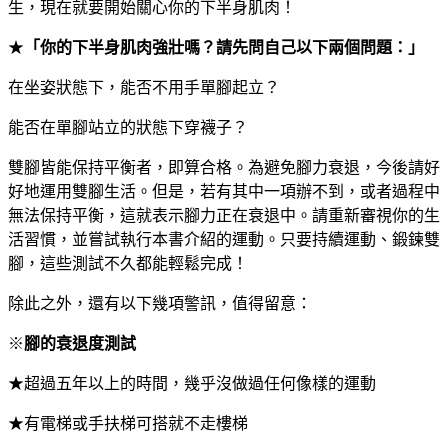
生，現在就要開始關心你的下半身肌肉！
★
「你的下半身肌肉強壯嗎？請先問自己以下兩個問題：」
在坐姿狀態下，能否不用手單腳起立？
能否在單腳站立的狀態下穿襪子？
雙腳皆能保持平衡者，即算合格。為避免腳力衰退，今後請好
好地運用雙腳生活。但是，若有其中一項辦不到，或者過程中
無法保持平衡，這就表示腳力正在衰退中。請重新審視你的生
活習慣，並嘗試執行本書介紹的運動。只要持續運動、鍛鍊雙
腳，這些測試不久都能輕鬆完成！
除此之外，還有以下幾項警訊，值得留意：
※
腳的衰退度測試
★超過五年以上的時間，幾乎沒做過任何像樣的運動
★有電梯或手扶梯可搭就不走樓梯