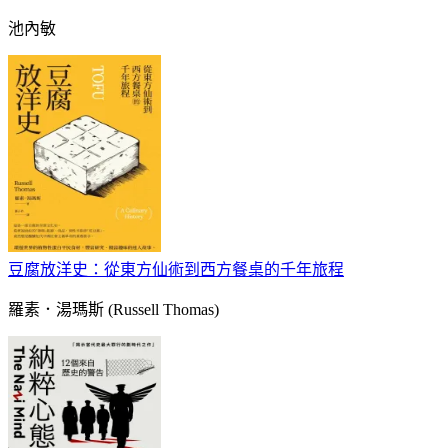
池內敏
豆腐放洋史：從東方仙術到西方餐桌的千年旅程
羅素．湯瑪斯 (Russell Thomas)