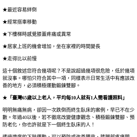
★最近容易絆倒
★經常搭車移動
★下樓梯時感覺膝蓋疼痛或異常
★居家上班的機會增加，坐在家裡的時間變長
★走得比以前慢
這十個敘述您符合幾項呢？不是說超過幾項很危險，低於幾項
就沒事。哪怕只符合其中一項，同樣表示日常生活中有應該改
善的地方，必須積極運動鍛鍊雙腳。
★
「臺灣65歲以上老人，平均每10人就有1人需看護照料」
明明無痛無病，卻因一次跌倒而終生臥床的案例，早已不在少
數。年過40以後，若不徹底改變健康觀念、積極鍛鍊雙腳、預
防老化，你也許就是下一個終生臥床的人！
透過適度的下肢運動，可以預防或改善腰背、膝腿部疼痛問