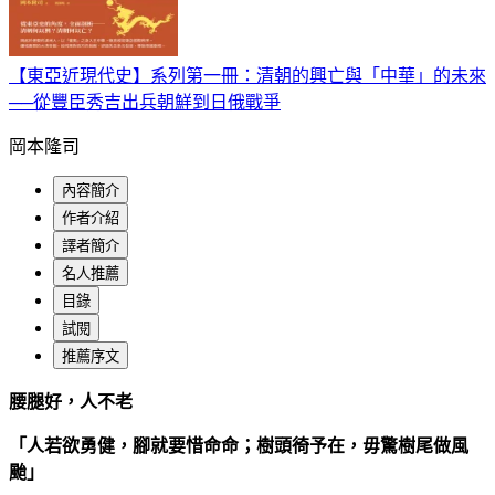
【東亞近現代史】系列第一冊：清朝的興亡與「中華」的未來
──從豐臣秀吉出兵朝鮮到日俄戰爭
岡本隆司
內容簡介
作者介紹
譯者簡介
名人推薦
目錄
試閱
推薦序文
腰腿好，人不老
「人若欲勇健，腳就要惜命命；樹頭徛予在，毋驚樹尾做風
颱」