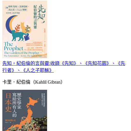
先知，紀伯倫的言與靈:收錄《先知》、《先知花園》、《先
行者》、《人之子耶穌》
卡里．紀伯倫（Kahlil Gibran）