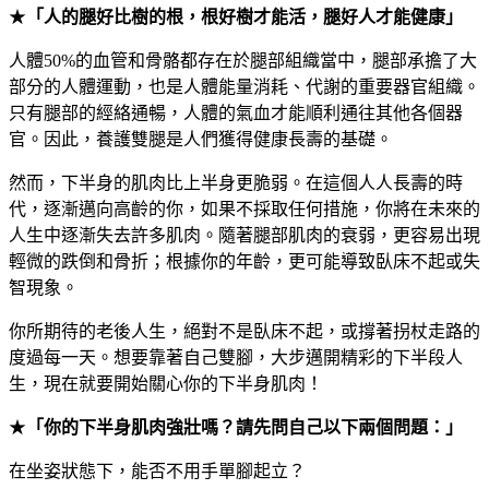
★
「人的腿好比樹的根，根好樹才能活，腿好人才能健康」
人體50%的血管和骨骼都存在於腿部組織當中，腿部承擔了大
部分的人體運動，也是人體能量消耗、代謝的重要器官組織。
只有腿部的經絡通暢，人體的氣血才能順利通往其他各個器
官。因此，養護雙腿是人們獲得健康長壽的基礎。
然而，下半身的肌肉比上半身更脆弱。在這個人人長壽的時
代，逐漸邁向高齡的你，如果不採取任何措施，你將在未來的
人生中逐漸失去許多肌肉。隨著腿部肌肉的衰弱，更容易出現
輕微的跌倒和骨折；根據你的年齡，更可能導致臥床不起或失
智現象。
你所期待的老後人生，絕對不是臥床不起，或撐著拐杖走路的
度過每一天。想要靠著自己雙腳，大步邁開精彩的下半段人
生，現在就要開始關心你的下半身肌肉！
★
「你的下半身肌肉強壯嗎？請先問自己以下兩個問題：」
在坐姿狀態下，能否不用手單腳起立？