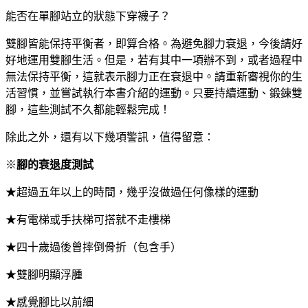
能否在單腳站立的狀態下穿襪子？
雙腳皆能保持平衡者，即算合格。為避免腳力衰退，今後請好
好地運用雙腳生活。但是，若有其中一項辦不到，或者過程中
無法保持平衡，這就表示腳力正在衰退中。請重新審視你的生
活習慣，並嘗試執行本書介紹的運動。只要持續運動、鍛鍊雙
腳，這些測試不久都能輕鬆完成！
除此之外，還有以下幾項警訊，值得留意：
※
腳的衰退度測試
★超過五年以上的時間，幾乎沒做過任何像樣的運動
★有電梯或手扶梯可搭就不走樓梯
★四十歲過後曾摔倒骨折（包含手）
★雙腳明顯浮腫
★感覺腳比以前細