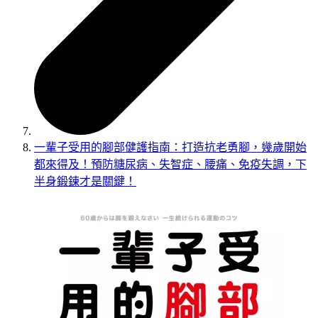
一輩子受用的腳部健護指南：打造抗老勇腳，幾歲開始
都來得及！預防糖尿病、失智症、腰痛、免疫失調，下
半身鍛鍊才是關鍵！