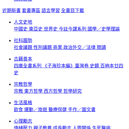
近期新書
套書專區
語言學習
全書目下載
人文史地
中國史
東亞史
世界史
今註今譯系列
國學／史學理論
社科趨勢
社會議題
性別議題
商業
政治外交／法律
閱讀
古籍善本
四庫全書系列
《子海珍本編》臺灣卷
史鏡
百衲本廿四
史
宗教哲學
宗教
東方哲學
西方哲學
哲學研究
生活風格
飲食
運動／旅遊
醫療保健
手作／圖文書
心理勵志
情緒壓力
親子教養
成長勵志
人際關係
生死醫病